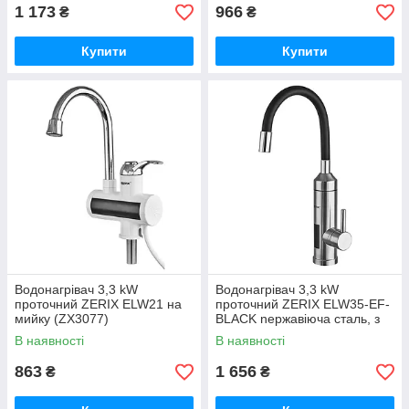
1 173
966
₴
₴
Купити
Купити
Водонагрівач 3,3 kW
Водонагрівач 3,3 kW
проточний ZERIX ELW21 на
проточний ZERIX ELW35-EF-
мийку (ZX3077)
BLACK neржавіюча сталь, з
індик. темп., силіконовий
В наявності
В наявності
вилив (колір чорний), на
мийку
863
1 656
₴
₴