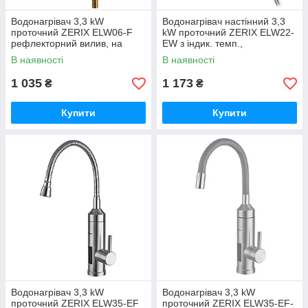
Водонагрівач 3,3 kW
Водонагрівач настінний 3,3
проточний ZERIX ELW06-F
kW проточний ZERIX ELW22-
рефлекторний вилив, на
EW з індик. темп.,
мийку (ZX4772)
рефлекторний вилив (зі
В наявності
В наявності
шлангом та лійкою) (ZX4934)
1 035
1 173
₴
₴
Купити
Купити
Водонагрівач 3,3 kW
Водонагрівач 3,3 kW
проточний ZERIX ELW35-EF
проточний ZERIX ELW35-EF-