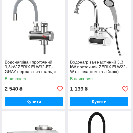
Водонагрівач проточний
Водонагрівач настінний 3,3
3,3kW ZERIX ELW32-EF-
kW проточний ZERIX ELW22-
GRAY нержавіюча сталь, з
W (зі шлангом та лійкою)
індик. темп., гнучкий
(ZX4933)
В наявності
В наявності
силіконовий сірий вилив
(ZX6151)
2 540
1 139
₴
₴
Купити
Купити