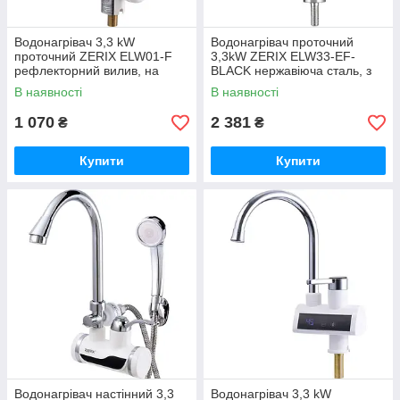
Водонагрівач 3,3 kW
Водонагрівач проточний
проточний ZERIX ELW01-F
3,3kW ZERIX ELW33-EF-
рефлекторний вилив, на
BLACK нержавіюча сталь, з
мийку (ZX3076)
індик. темп., гнучкий
В наявності
В наявності
силіконовий чорний вилив
(ZX6152)
1 070
2 381
₴
₴
Купити
Купити
Водонагрівач настінний 3,3
Водонагрівач 3,3 kW