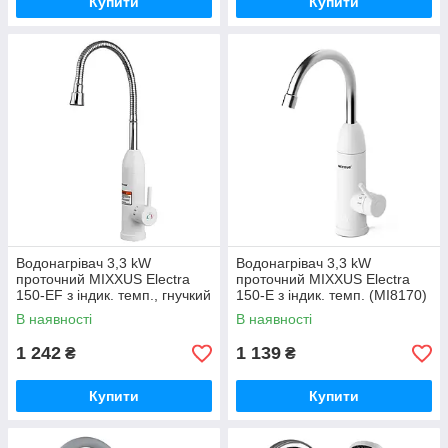
Купити
Купити
Водонагрівач 3,3 kW
Водонагрівач 3,3 kW
проточний MIXXUS Electra
проточний MIXXUS Electra
150-EF з індик. темп., гнучкий
150-E з індик. темп. (MI8170)
вилив (MI8171)
В наявності
В наявності
1 242
1 139
₴
₴
Купити
Купити