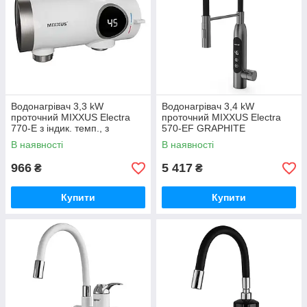
Водонагрівач 3,3 kW
Водонагрівач 3,4 kW
проточний MIXXUS Electra
проточний MIXXUS Electra
770-E з індик. темп., з
570-EF GRAPHITE
кріпленням на вилив
нержавіюча сталь, з індик.
В наявності
В наявності
(MI6510)
темп., рефлекторний вилив,
на мийку (колір
966
5 417
₴
₴
Купити
Купити