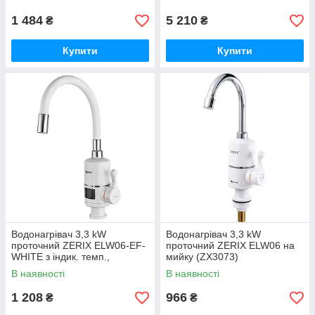
вилив, на мийку (вилив
чорний)
1 484
5 210
₴
₴
Купити
Купити
Водонагрівач 3,3 kW
Водонагрівач 3,3 kW
проточний ZERIX ELW06-EF-
проточний ZERIX ELW06 на
WHITE з індик. темп.,
мийку (ZX3073)
рефлекторний вилив, на
В наявності
В наявності
мийку (колір білий) (ZX5856)
1 208
966
₴
₴