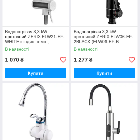
Водонагрівач 3,3 kW
Водонагрівач 3,3 kW
проточний ZERIX ELW21-EF-
проточний ZERIX ELW06-EF-
WHITE з індик. темп.,
2BLACK (ELW06-EF-B
рефлекторний вилив (колір
BLACK) з індик. темп.,
В наявності
В наявності
білий) (ZX5858)
рефлекторний вилив, на
мийку (колір чорний)
1 070
1 277
₴
₴
Купити
Купити