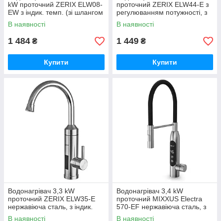
kW проточний ZERIX ELW08-
проточний ZERIX ELW44-E з
EW з індик. темп. (зі шлангом
регулюванням потужності, з
та лійкою) (ZX2788)
індик. темп., RESET, на мийку
В наявності
В наявності
(ZX4698)
1 484
1 449
₴
₴
Купити
Купити
Водонагрівач 3,3 kW
Водонагрівач 3,4 kW
проточний ZERIX ELW35-E
проточний MIXXUS Electra
нержавіюча сталь, з індик.
570-EF нержавіюча сталь, з
темп., на мийку (ZX5576)
індик. темп., рефлекторний
В наявності
В наявності