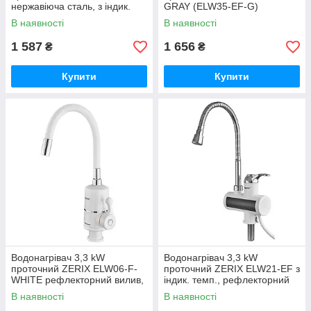
нержавіюча сталь, з індик.
GRAY (ELW35-EF-G)
темп., рефлекторний вилив,
нержавіюча сталь, з індик.
В наявності
В наявності
на мийку (ZX5577)
темп., силіконовий вилив
(колір сірий),
1 587
1 656
₴
₴
Купити
Купити
Водонагрівач 3,3 kW
Водонагрівач 3,3 kW
проточний ZERIX ELW06-F-
проточний ZERIX ELW21-EF з
WHITE рефлекторний вилив,
індик. темп., рефлекторний
на мийку (колір білий)
вилив (ZX3080)
В наявності
В наявності
(ZX5857)