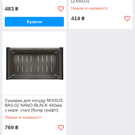
(ZX5023)
483
Немає в наявності
₴
414
₴
Купити
Сушарка для посуду MIXXUS
BAS-02 NANO-BLACK 440мм
з нерж. сталі (Колір графіт)
(MX1949)
Немає в наявності
769
₴