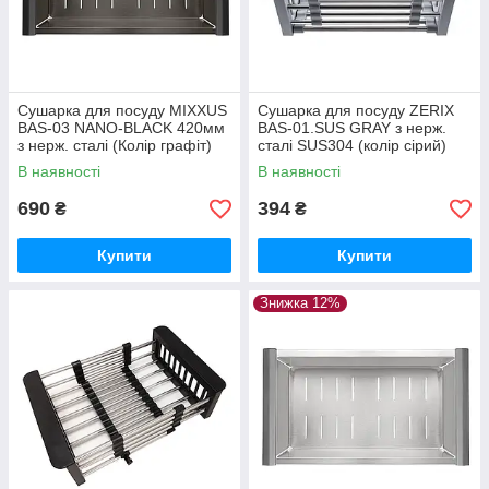
Сушарка для посуду MIXXUS
Сушарка для посуду ZERIX
BAS-03 NANO-BLACK 420мм
BAS-01.SUS GRAY з нерж.
з нерж. сталі (Колір графіт)
сталі SUS304 (колір сірий)
(MX1950)
(ZX6105)
В наявності
В наявності
690
394
₴
₴
Купити
Купити
Знижка 12%