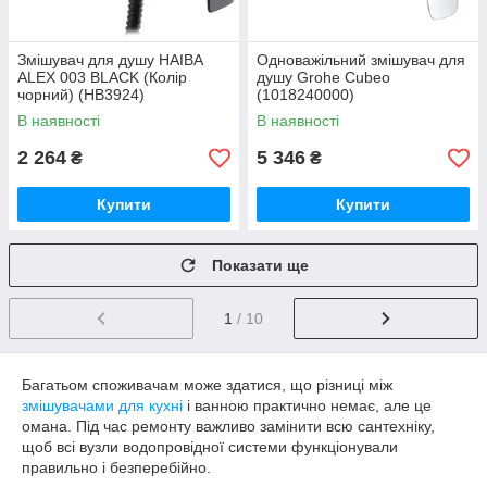
Змішувач для душу HAIBA
Одноважільний змішувач для
ALEX 003 BLACK (Колір
душу Grohe Cubeo
чорний) (HB3924)
(1018240000)
В наявності
В наявності
2 264
5 346
₴
₴
Купити
Купити
Показати ще
1
/ 10
Багатьом споживачам може здатися, що різниці між
змішувачами для кухні
і ванною практично немає, але це
омана. Під час ремонту важливо замінити всю сантехніку,
щоб всі вузли водопровідної системи функціонували
правильно і безперебійно.