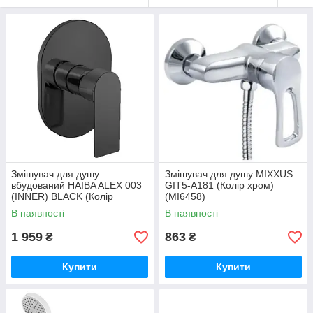
Змішувач для душу
Змішувач для душу MIXXUS
вбудований HAIBA ALEX 003
GIT5-A181 (Колір хром)
(INNER) BLACK (Колір
(MI6458)
чорний) (HB3943)
В наявності
В наявності
1 959
863
₴
₴
Купити
Купити