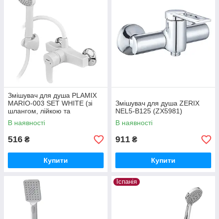
Змішувач для душа PLAMIX
MARIO-003 SET WHITE (зі
Змішувач для душа ZERIX
шлангом, лійкою та
NEL5-B125 (ZX5981)
кронштейном) (Колір білий)
В наявності
В наявності
(MX1894)
516
911
₴
₴
Купити
Купити
Іспанія