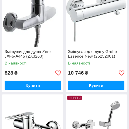
Змішувач для душа Zerix
Змішувач для душу Grohe
JXF5-A445 (ZX3260)
Essence New (25252001)
В наявності
В наявності
828
10 746
₴
₴
Купити
Купити
Іспанія