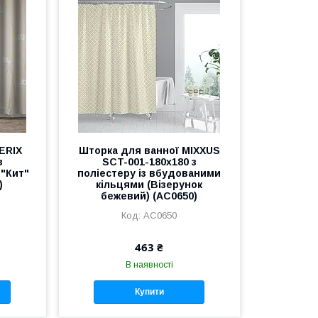
ERIX
Шторка для ванної MIXXUS
з
SCT-001-180x180 з
 "Кит"
поліестеру із вбудованими
)
кільцями (Візерунок
бежевий) (AC0650)
AC0650
463 ₴
В наявності
Купити