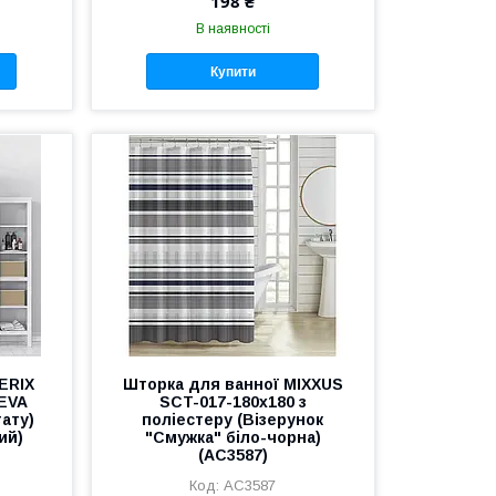
198 ₴
В наявності
Купити
ERIX
Шторка для ванної MIXXUS
PEVA
SCT-017-180x180 з
тату)
поліестеру (Візерунок
ий)
"Смужка" біло-чорна)
(AC3587)
AC3587