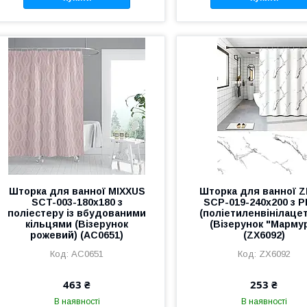
Шторка для ванної MIXXUS
Шторка для ванної Z
SCT-003-180x180 з
SCP-019-240x200 з 
поліестеру із вбудованими
(поліетиленвінілаце
кільцями (Візерунок
(Візерунок "Марму
рожевий) (AC0651)
(ZX6092)
AC0651
ZX6092
463 ₴
253 ₴
В наявності
В наявності