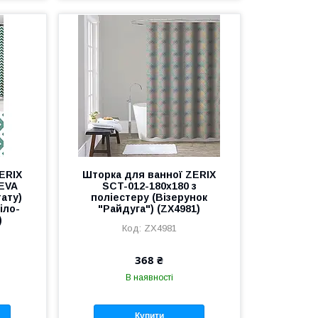
ERIX
Шторка для ванної ZERIX
PEVA
SCT-012-180x180 з
тату)
поліестеру (Візерунок
іло-
"Райдуга") (ZX4981)
)
ZX4981
368 ₴
В наявності
Купити