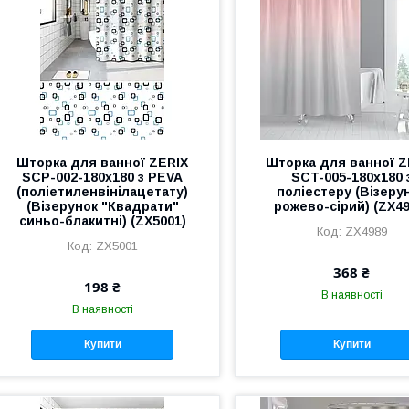
Шторка для ванної ZERIX
Шторка для ванної Z
SCP-002-180x180 з PEVA
SCT-005-180x180 
(поліетиленвінілацетату)
поліестеру (Візеру
(Візерунок "Квадрати"
рожево-сірий) (ZX49
синьо-блакитні) (ZX5001)
ZX4989
ZX5001
368 ₴
198 ₴
В наявності
В наявності
Купити
Купити