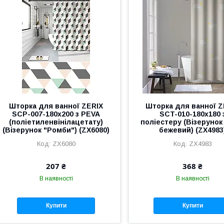
Шторка для ванної ZERIX
Шторка для ванної Z
SCP-007-180x200 з PEVA
SCT-010-180x180 
(поліетиленвінілацетату)
поліестеру (Візерунок
(Візерунок "Ромби") (ZX6080)
бежевий) (ZX4983
ZX6080
ZX4983
207 ₴
368 ₴
В наявності
В наявності
Купити
Купити