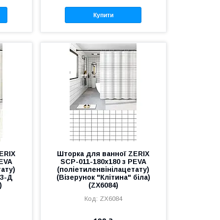
Купити
ERIX
Шторка для ванної ZERIX
PEVA
SCP-011-180x180 з PEVA
тату)
(поліетиленвінілацетату)
 3-Д
(Візерунок "Клітина" біла)
)
(ZX6084)
ZX6084