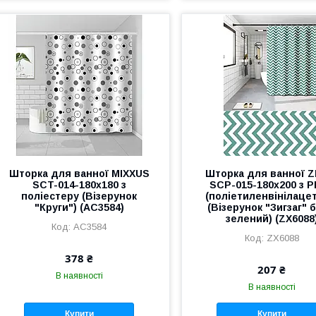
Шторка для ванної MIXXUS
Шторка для ванної Z
SCT-014-180x180 з
SCP-015-180x200 з 
поліестеру (Візерунок
(поліетиленвінілаце
"Круги") (AC3584)
(Візерунок "Зигзаг" б
зелений) (ZX6088
AC3584
ZX6088
378 ₴
207 ₴
В наявності
В наявності
Купити
Купити