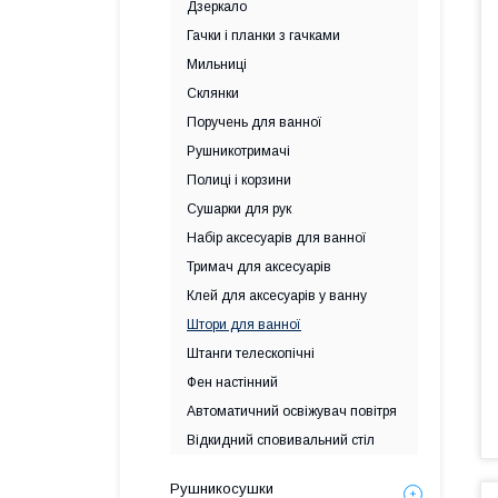
Дзеркало
Гачки і планки з гачками
Мильниці
Склянки
Поручень для ванної
Рушникотримачі
Полиці і корзини
Сушарки для рук
Набір аксесуарів для ванної
Тримач для аксесуарів
Клей для аксесуарів у ванну
Штори для ванної
Штанги телескопічні
Фен настінний
Автоматичний освіжувач повітря
Відкидний сповивальний стіл
Рушникосушки