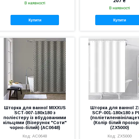
207 ₴
В наявності
В наявності
Купити
Купити
Шторка для ванної MIXXUS
Шторка для ванної Z
SCT-007-180x180 з
SCP-001-180x180 з 
поліестеру із вбудованими
(поліетиленвінілаце
кільцями (Візерунок "Соти"
(Колір білий прозор
чорно-білий) (AC0648)
(ZX5000)
AC0648
ZX5000