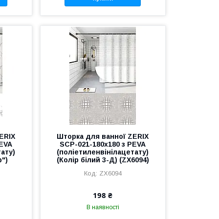
ERIX
Шторка для ванної ZERIX
PEVA
SCP-021-180x180 з PEVA
тату)
(поліетиленвінілацетату)
р")
(Колір білий 3-Д) (ZX6094)
ZX6094
198 ₴
В наявності