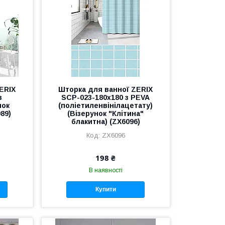
ERIX
Шторка для ванної ZERIX
з
SCP-023-180x180 з PEVA
нок
(поліетиленвінілацетату)
89)
(Візерунок "Клітина"
блакитна) (ZX6096)
ZX6096
198 ₴
В наявності
Купити