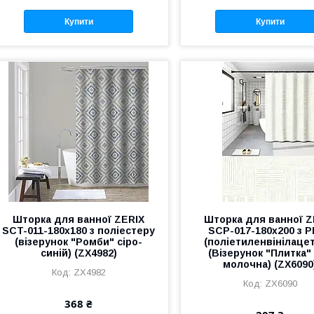
Купити
Купити
Шторка для ванної ZERIX
Шторка для ванної Z
SCT-011-180x180 з поліестеру
SCP-017-180x200 з 
(візерунок "Ромби" сіро-
(поліетиленвінілаце
синій) (ZX4982)
(Візерунок "Плитка"
молочна) (ZX6090
ZX4982
ZX6090
368 ₴