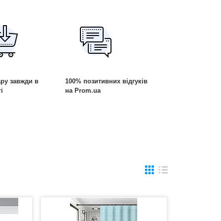
ру завжди в
100% позитивних відгуків
і
на Prom.ua