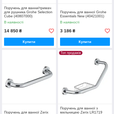
Поручень для ванни/тримач
для рушника Grohe Selection
Поручень для ванної Grohe
Cube (40807000)
Essentials New (40421001)
В наявності
В наявності
14 850
3 186
₴
₴
Купити
Купити
Топ продажів
Поручень для ванної з
Поручень для ванної Zerix
мильницею Zerix LR1719