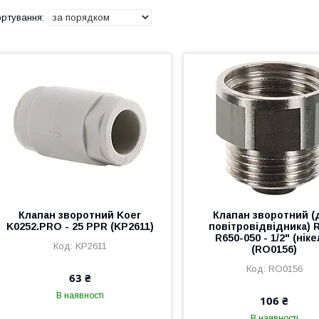
Клапан зворотний Koer
Клапан зворотний (
K0252.PRO - 25 PPR (KP2611)
повітровідвідника) 
R650-050 - 1/2" (ніке
KP2611
(RO0156)
RO0156
63 ₴
В наявності
106 ₴
В наявності