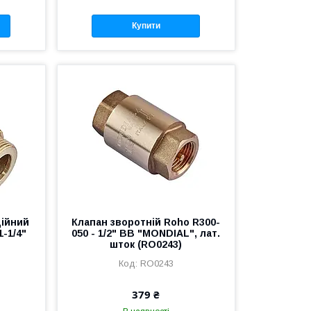
Купити
ційний
Клапан зворотній Roho R300-
1-1/4"
050 - 1/2" ВВ "MONDIAL", лат.
шток (RO0243)
RO0243
379 ₴