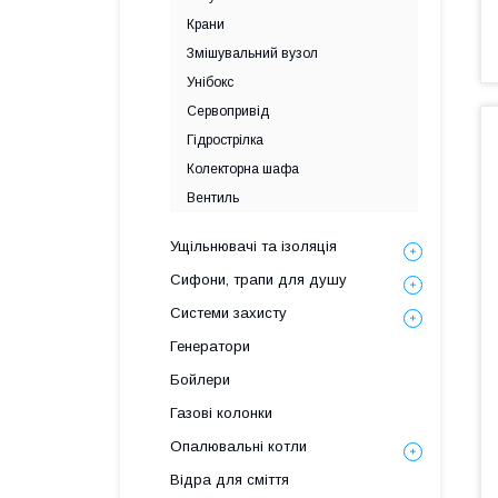
Крани
Змішувальний вузол
Унібокс
Сервопривід
Гідрострілка
Колекторна шафа
Вентиль
Ущільнювачі та ізоляція
Сифони, трапи для душу
Системи захисту
Генератори
Бойлери
Газові колонки
Опалювальні котли
Відра для сміття