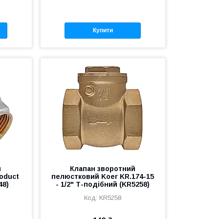
Купити
й
Клапан зворотний
roduct
пелюстковий Koer KR.174-15
48)
- 1/2" Т-подібний (KR5258)
KR5258