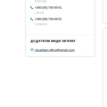
Київстар
+380 (93) 700-00-51
Lifecell
+380 (99) 700-00-51
Vodafone
olsanitary.office@gmail.com