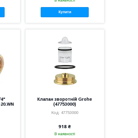
В наявності
Купити
/4"
Клапан зворотній Grohe
-20.WN
(47753000)
47753000
918 ₴
В наявності