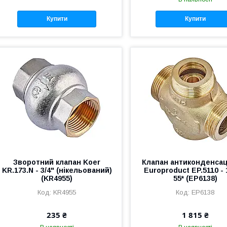
Купити
Купити
Зворотний клапан Koer
Клапан антиконденса
KR.173.N - 3/4" (нікельований)
Europroduct EP.5110 - 
(KR4955)
55* (EP6138)
KR4955
EP6138
235 ₴
1 815 ₴