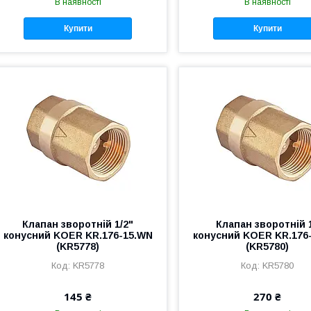
В наявності
В наявності
Купити
Купити
Клапан зворотній 1/2"
Клапан зворотній 
конусний KOER KR.176-15.WN
конусний KOER KR.176
(KR5778)
(KR5780)
KR5778
KR5780
145 ₴
270 ₴