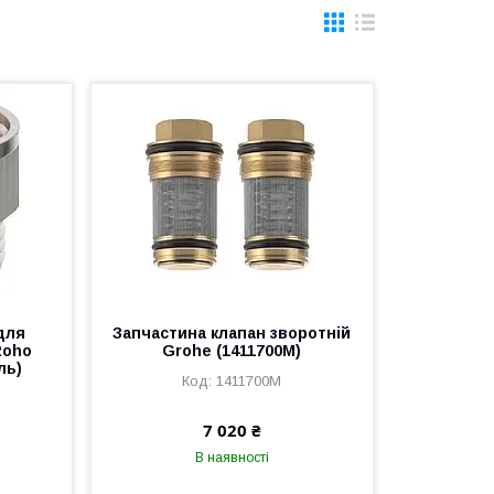
для
Запчастина клапан зворотній
Roho
Grohe (1411700M)
ль)
1411700M
7 020 ₴
В наявності