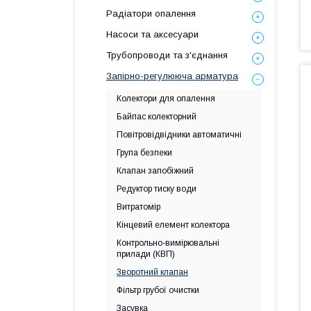
Радіатори опалення
Насоси та аксесуари
Трубопроводи та з'єднання
Запірно-регулююча арматура
Колектори для опалення
Байпас колекторний
Повітровідвідники автоматичні
Група безпеки
Клапан запобіжний
Редуктор тиску води
Витратомір
Кінцевий елемент колектора
Контрольно-вимірювальні
прилади (КВП)
Зворотний клапан
Фільтр грубої очистки
Засувка