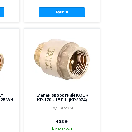
Купити
1"
Клапан зворотний KOER
-25.WN
KR.170 - 1" ГШ (KR2974)
KR2974
458 ₴
В наявності