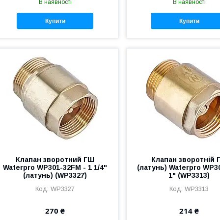
В наявності
В наявності
Купити
Купити
Клапан зворотний ГШ
Клапан зворотній 
Waterpro WP301-32FM - 1 1/4"
(латунь) Waterpro WP30
(латунь) (WP3327)
1" (WP3313)
WP3327
WP3313
270 ₴
214 ₴