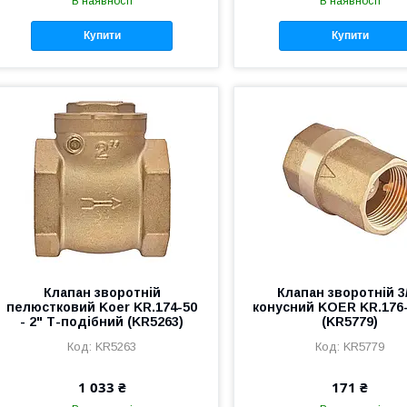
В наявності
В наявності
Купити
Купити
Клапан зворотній
Клапан зворотній 3
пелюстковий Koer KR.174-50
конусний KOER KR.176
- 2" Т-подібний (KR5263)
(KR5779)
KR5263
KR5779
1 033 ₴
171 ₴