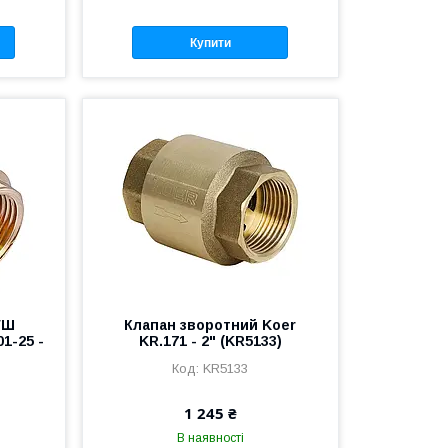
Купити
ГШ
Клапан зворотний Koer
1-25 -
KR.171 - 2" (KR5133)
KR5133
1 245 ₴
В наявності