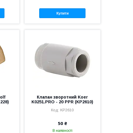
Купити
olf
Клапан зворотний Koer
3228)
K0251.PRO - 20 PPR (KP2610)
KP2610
50 ₴
В наявності