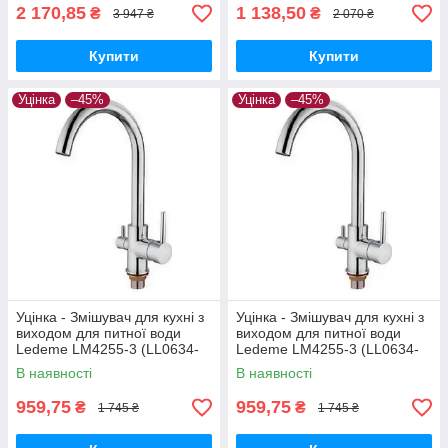
2 170,85
1 138,50
₴
₴
3 947 ₴
2 070 ₴
Купити
Купити
Уцінка
–45%
Уцінка
–45%
Уцінка - Змішувач для кухні з
Уцінка - Змішувач для кухні з
виходом для питної води
виходом для питної води
Ledeme LM4255-3 (LL0634-
Ledeme LM4255-3 (LL0634-
20260729-10439)
20260729-10664)
В наявності
В наявності
959,75
959,75
₴
₴
1 745 ₴
1 745 ₴