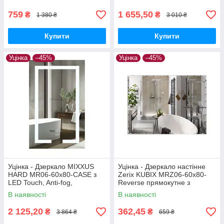
(MI8399-20260703-9767)
759
1 655,50
₴
₴
1 380 ₴
3 010 ₴
Купити
Купити
Уцінка
–45%
Уцінка
–45%
Уцінка - Дзеркало MIXXUS
Уцінка - Дзеркало настінне
HARD MR06-60x80-CASE з
Zerix KUBIX MRZ06-60x80-
LED Touch, Anti-fog,
Reverse прямокутне з
димером, рег. яскравості,
декором (ZX5634-20260510-
В наявності
В наявності
годинником (MI7157-
9511)
20260716-10170)
2 125,20
362,45
₴
₴
3 864 ₴
659 ₴