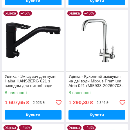
Купити
Купити
Уцінка
–45%
Уцінка
–45%
Уцінка - Змішувач для кухні
Уцінка - Кухонний змішувач
Haiba HANSBERG 021 з
на дві води Mixxus Premium
виходом для питної води
Atrio 021 (MI5933-20260703-
(чорний) (HB3915-20260604-
8307)
В наявності
В наявності
9472)
1 607,65
1 290,30
₴
₴
2 923 ₴
2 346 ₴
Купити
Купити
Уцінка
–45%
Уцінка
–45%