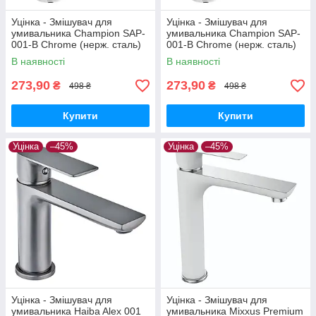
Уцінка - Змішувач для
Уцінка - Змішувач для
умивальника Champion SAP-
умивальника Champion SAP-
001-B Chrome (нерж. сталь)
001-B Chrome (нерж. сталь)
(CH6157-20260716-10424)
(CH6157-20260715-10520)
В наявності
В наявності
273,90
273,90
₴
₴
498 ₴
498 ₴
Купити
Купити
Уцінка
–45%
Уцінка
–45%
Уцінка - Змішувач для
Уцінка - Змішувач для
умивальника Haiba Alex 001
умивальника Mixxus Premium