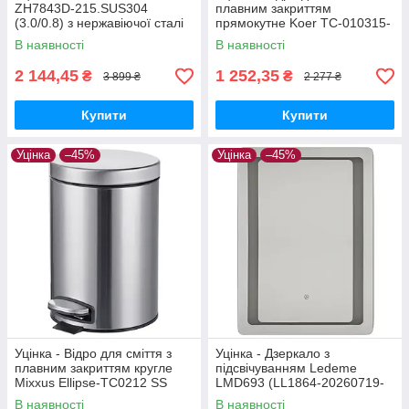
ZH7843D-215.SUS304
плавним закриттям
(3.0/0.8) з нержавіючої сталі
прямокутне Koer TC-010315-
SUS304 (MX1593-20260604-
02 15 л колір нержавійка
В наявності
В наявності
9857)
(KR5603-20260513-9526)
2 144,45
1 252,35
₴
₴
3 899 ₴
2 277 ₴
Купити
Купити
Уцінка
–45%
Уцінка
–45%
Уцінка - Відро для сміття з
Уцінка - Дзеркало з
плавним закриттям кругле
підсвічуванням Ledeme
Mixxus Ellipse-TC0212 SS
LMD693 (LL1864-20260719-
Color 12л (колір нержавійка)
4740)
В наявності
В наявності