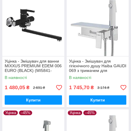
Уцінка - Змішувач для ванни
Уцінка - Змішувач для
MIXXUS PREMIUM EDEM 006
гігієнічного душу Haiba GAUDI
EURO (BLACK) (MI5841-
069 з тримачем для
20260622-8040)
туалетного паперу (HB9596-
В наявності
В наявності
20260703-8218)
1 480,05
1 745,70
₴
₴
2 691 ₴
3 174 ₴
Купити
Купити
Уцінка
–45%
Уцінка
–45%