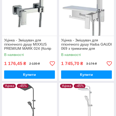
Уцінка - Змішувач для
Уцінка - Змішувач для
гігієнічного душу MIXXUS
гігієнічного душу Haiba GAUDI
PREMIUM MARK 024 (Колір
069 з тримачем для
хром) (MI5969-20260715-
туалетного паперу (HB9596-
В наявності
В наявності
10547)
20260703-9011)
1 176,45
1 745,70
₴
₴
2 139 ₴
3 174 ₴
Купити
Купити
Уцінка
–45%
Уцінка
–45%