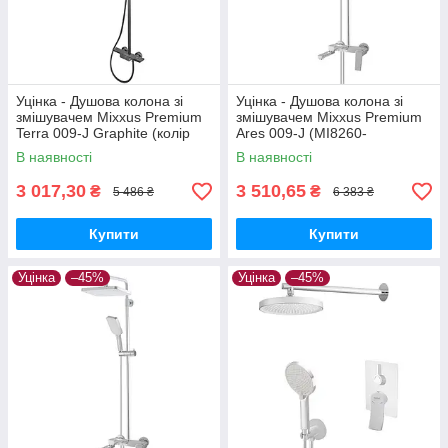
Уцінка - Душова колона зі
Уцінка - Душова колона зі
змішувачем Mixxus Premium
змішувачем Mixxus Premium
Terra 009-J Graphite (колір
Ares 009-J (MI8260-
графіт) (MI8385-20260703-
20260612-9095)
В наявності
В наявності
10374)
3 017,30
3 510,65
₴
₴
5 486 ₴
6 383 ₴
Купити
Купити
Уцінка
–45%
Уцінка
–45%