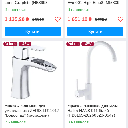
Long Graphite (HB3993-
Eva 001 High Білий (MI5809-
20260604-7971)
20260604-9755)
В наявності
В наявності
1 135,20
1 651,10
₴
₴
2 064 ₴
3 002 ₴
Купити
Купити
Уцінка
–45%
Уцінка
–45%
Уцінка - Змішувач для
Уцінка - Змішувач для кухні
умивальника ZERIX LR11017
Haiba HANS 011 білий
"Водоспад" (каскадний)
(HB0165-20260520-9547)
(LL1025-20260626-10017)
В наявності
В наявності