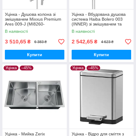
Уцінка - Душова колона зі
Уцінка - Вбудована душова
змішувачем Mixxus Premium
система Haiba Bolero 003
Ares 009-J (MI8260-
(INNER) зі змішувачем та
20260612-9013)
тропічним душем (HB9640-
В наявності
В наявності
20260703-9868)
3 510,65
2 542,65
₴
₴
6 383 ₴
4 623 ₴
Купити
Купити
Уцінка
–45%
Уцінка
–45%
Уцінка - Мийка Zerix
Уцінка - Відро для сміття з