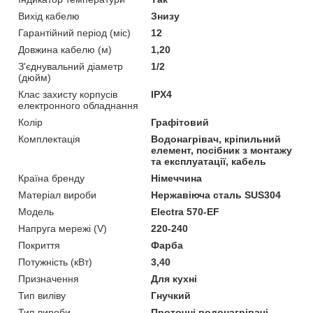
Вихід кабелю
Знизу
Гарантійний період (міс)
12
Довжина кабелю (м)
1,20
З'єднувальний діаметр
1/2
(дюйм)
Клас захисту корпусів
IPX4
електронного обладнання
Колір
Графітовий
Комплектація
Водонагрівач, кріпильний
елемент, посібник з монтажу
та експлуатації, кабель
Країна бренду
Німеччина
Матеріал вироби
Нержавіюча сталь SUS304
Мoдель
Electra 570-EF
Напруга мережі (V)
220-240
Покриття
Фарба
Потужність (кВт)
3,40
Призначення
Для кухні
Тип виліву
Гнучкий
Тип вироби
Проточні водонагрівачі