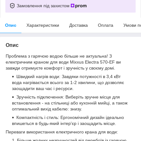
Замовлення під захистом
Опис
Характеристики
Доставка
Оплата
Умови п
Опис
Проблема з гарячою водою більше не актуальна! З
електричним краном для води Mixxus Electra 570-EF ви
завжди отримуєте комфорт і зручність у своєму домі.
Швидкий нагрів води: Завдяки потужності в 3,4 кВт
вода нагрівається всього за 1-2 хвилини, що дозволяє
заощадити ваш час і ресурси.
Зручність підключення: Виберіть зручне місце для
встановлення - на стільниці або кухонній мийці, а також
оптимальний вихід кабелю: знизу.
Компактність і стиль: Ергономічний дизайн ідеально
впишеться в будь-який інтер'єр і заощадить місце.
Переваги використання електричного крана для води:
Більше жодних незручностей від перебоїв із гарячою