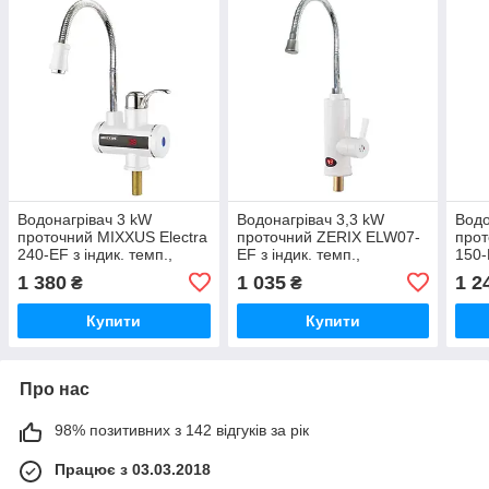
Водонагрівач 3 kW
Водонагрівач 3,3 kW
Водо
проточний MIXXUS Electra
проточний ZERIX ELW07-
прот
240-EF з індик. темп.,
EF з індик. темп.,
150-
рефлекторний вилив,
рефлекторний вилив, на
гнуч
1 380
1 035
1 2
₴
₴
RESET, на мийку (MI2750)
мийку (ZX4782)
Купити
Купити
Про нас
98% позитивних з 142 відгуків за рік
Працює з 03.03.2018