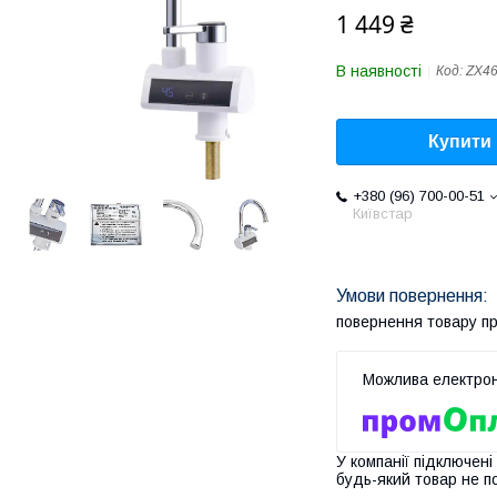
1 449 ₴
В наявності
Код:
ZX4
Купити
+380 (96) 700-00-51
Київстар
повернення товару п
У компанії підключені
будь-який товар не п