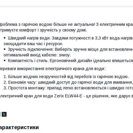
роблема з гарячою водою більше не актуальна! З електричним кр
тримуєте комфорт і зручність у своєму домі.
Швидкий нагрів води: Завдяки потужності в 3,3 кВт вода нагрі
заощадити ваш час і ресурси.
Зручність підключення: Виберіть зручне місце для встановлення
оптимальний вихід кабелю: знизу.
Компактність і стиль: Ергономічний дизайн ідеально впишеться 
ереваги використання електричного крана для води:
Більше жодних незручностей від перебоїв із гарячою водою.
Економія часу: швидкий доступ до гарячої води для вмивання,
Простота монтажу: прилад легко встановлюється і швидко гот
лектричний кран для води Zerix ELW44-E - це рішення, яке дарує в
арактеристики