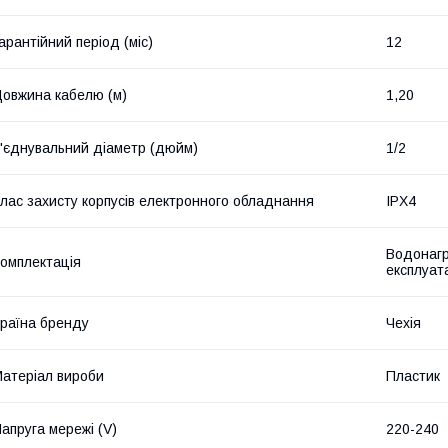
арантійний період (міс)
12
овжина кабелю (м)
1,20
'єднувальний діаметр (дюйм)
1/2
лас захисту корпусів електронного обладнання
IPX4
Водонагр
омплектація
експлуат
раїна бренду
Чехія
атеріал вироби
Пластик
апруга мережі (V)
220-240