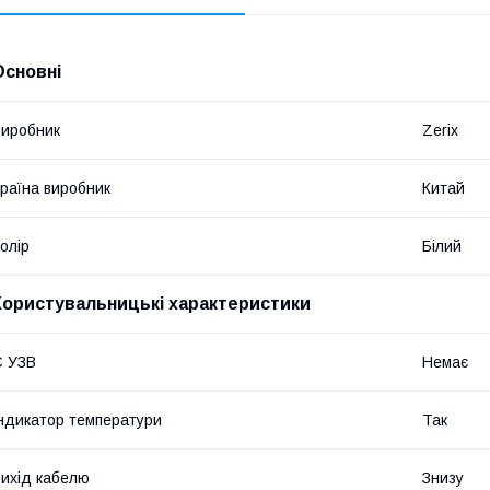
Основні
иробник
Zerix
раїна виробник
Китай
олір
Білий
Користувальницькі характеристики
Є УЗВ
Немає
ндикатор температури
Так
ихід кабелю
Знизу