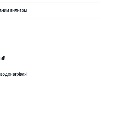
аним виливом
ний
 водонагрівачі