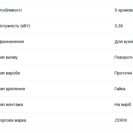
собливості
З хромов
отужність (кВт)
3,30
ризначення
Для кухні
ип виліву
Поворот
ип вироби
Проточні
ип кріплення
Гайка
ип монтажа
На виріб
оргова марка
ZERIX