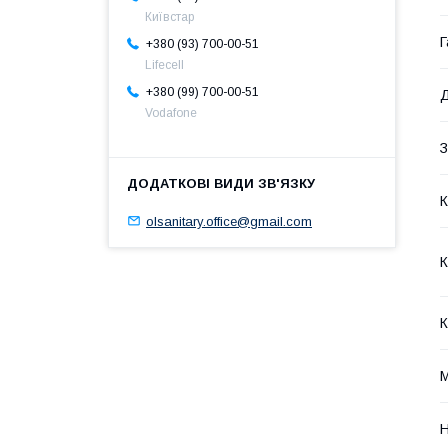
Київстар
Г
+380 (93) 700-00-51
Lifecell
+380 (99) 700-00-51
Д
Vodafone
З
К
olsanitary.office@gmail.com
К
К
М
Н