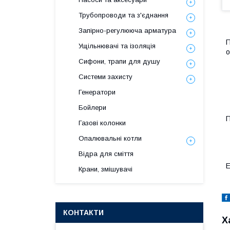
Трубопроводи та з'єднання
Запірно-регулююча арматура
П
Ущільнювачі та ізоляція
о
Сифони, трапи для душу
Системи захисту
Генератори
Бойлери
П
Газові колонки
Опалювальні котли
Відра для сміття
Е
Крани, змішувачі
КОНТАКТИ
Х