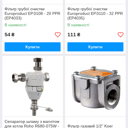
Фільтр грубої очистки
Фільтр грубої очистки
Europroduct EP.0108 - 20 PPR
Europroduct EP.0110 - 32 PPR
(EP4033)
(EP4035)
В наявності
В наявності
54
111
₴
₴
Купити
Купити
Сепаратор шламу з магнітом
для котла Roho R680-075W -
Фільтр газовий 1/2" Koer