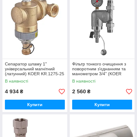
Сепаратор шламу 1"
Фільтр тонкого очищення з
універсальний магнітний
поворотним з'єднанням та
(латунний) KOER KR.1275-25
манометром 3/4" (KOER
(KR5852)
KR.1240) (KR5879)
В наявності
В наявності
4 934
2 560
₴
₴
Купити
Купити