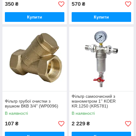
350
570
₴
₴
Купити
Купити
Фільтр самоочисний з
Фільтр грубої очистки з
манометром 1'' KOER
вушком ВКВ 3/4" (WP0096)
KR.1250 (KR5781)
В наявності
В наявності
107
2 229
₴
₴