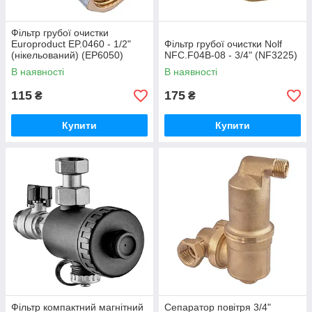
Фільтр грубої очистки
Europroduct EP.0460 - 1/2"
Фільтр грубої очистки Nolf
(нікельований) (EP6050)
NFC.F04B-08 - 3/4" (NF3225)
В наявності
В наявності
115
175
₴
₴
Купити
Купити
Фільтр компактний магнітний
Сепаратор повітря 3/4"