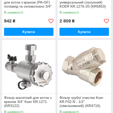
для котла з краном (PA-GF)
універсальний (латунний)
поліамід та скловолокно 3/4"
KOER KR.1276-20 (KR5853)
KOER KR.1274 (KR5679)
В наявності
В наявності
942
2 809
₴
₴
Купити
Купити
Фільтр магнітний для котла з
Фільтр грубої очистки Koer
краном 3/4" Koer KR.1271
KR.F02.N - 1/2"
(KR3122)
(нікельований) (KR4716)
В наявності
В наявності