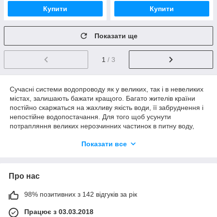
Купити
Купити
Показати ще
1
/ 3
Сучасні системи водопроводу як у великих, так і в невеликих
містах, залишають бажати кращого. Багато жителів країни
постійно скаржаться на жахливу якість води, її забруднення і
непостійне водопостачання. Для того щоб усунути
потрапляння великих нерозчинних частинок в питну воду,
власники квартир, приватних будинків і заміських дач
Показати все
встановлюють
фільтри грубого очищення
.
Вони здатні працювати в індивідуальних системах і здатні
ефективно боротися з глиною, піском і іншими домішками, які
Про нас
перебувають у свердловинах або колодязях.
Принцип роботи фільтрів грубого
98% позитивних з 142 відгуків за рік
очищення води
Працює з 03.03.2018
Сучасний ринок пропонує масу варіантів напірних фільтрів