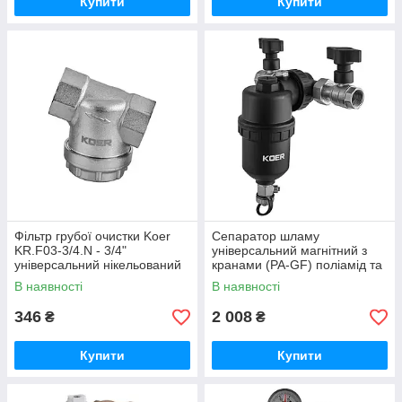
Купити
Купити
Фільтр грубої очистки Koer
Сепаратор шламу
KR.F03-3/4.N - 3/4"
універсальний магнітний з
універсальний нікельований
кранами (PA-GF) поліамід та
(KR5472)
скловолокно 3/4" KOER
В наявності
В наявності
KR.1273 (KR5678)
346
2 008
₴
₴
Купити
Купити