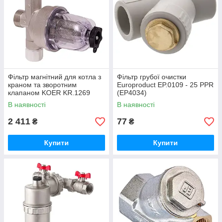
Фільтр магнітний для котла з
Фільтр грубої очистки
краном та зворотним
Europroduct EP.0109 - 25 PPR
клапаном KOER KR.1269
(EP4034)
(KR5893)
В наявності
В наявності
2 411
77
₴
₴
Купити
Купити