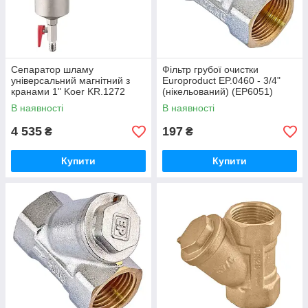
Сепаратор шламу
Фільтр грубої очистки
універсальний магнітний з
Europroduct EP.0460 - 3/4"
кранами 1" Koer KR.1272
(нікельований) (EP6051)
(KR3124)
В наявності
В наявності
4 535
197
₴
₴
Купити
Купити