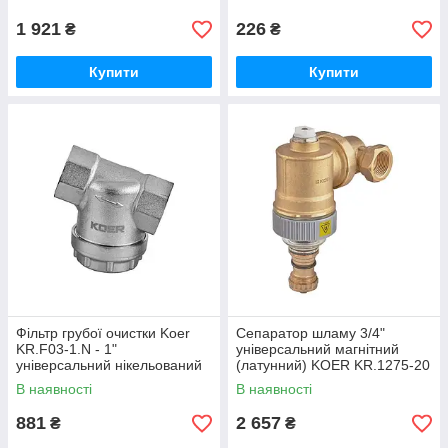
1 921
226
₴
₴
Купити
Купити
Фільтр грубої очистки Koer
Сепаратор шламу 3/4"
KR.F03-1.N - 1"
універсальний магнітний
універсальний нікельований
(латунний) KOER KR.1275-20
(KR5473)
(KR5851)
В наявності
В наявності
881
2 657
₴
₴