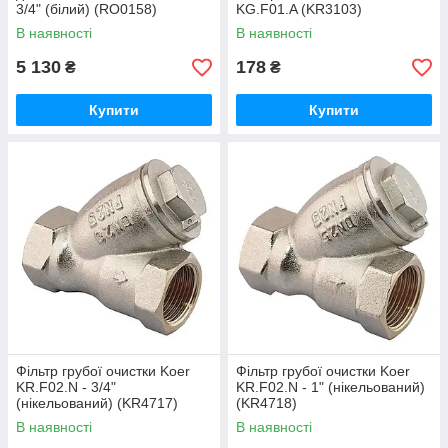
3/4" (білий) (RO0158)
KG.F01.A (KR3103)
В наявності
В наявності
5 130
178
₴
₴
Купити
Купити
Фільтр грубої очистки Koer
Фільтр грубої очистки Koer
KR.F02.N - 3/4"
KR.F02.N - 1" (нікельований)
(нікельований) (KR4717)
(KR4718)
В наявності
В наявності