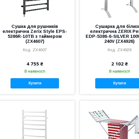
Сушка для рушників
Сушарка для білиз
електрична Zerix Style EPS-
електрична ZERIX Pe
5386R-10TB з таймером
EDP-5386-6-SILVER 100W
(ZX4607)
240V (ZX4926)
ZX4607
ZX4926
4 755 ₴
2 102 ₴
В наявності
В наявності
Купити
Купити