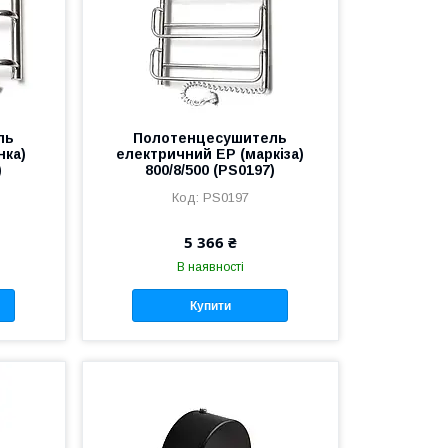
ль
Полотенцесушитель
нка)
електричний EP (маркіза)
)
800/8/500 (PS0197)
PS0197
5 366 ₴
В наявності
Купити