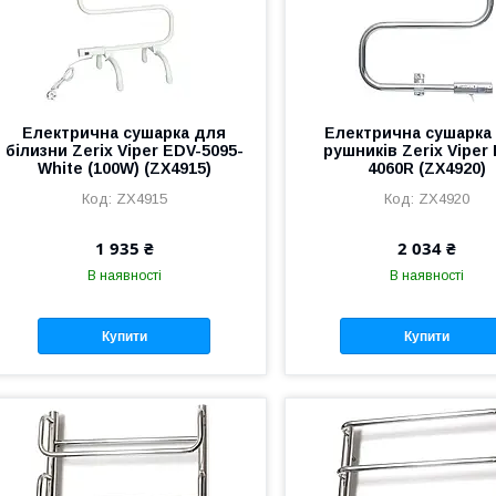
Електрична сушарка для
Електрична сушарка
білизни Zerix Viper EDV-5095-
рушників Zerix Viper
White (100W) (ZX4915)
4060R (ZX4920)
ZX4915
ZX4920
1 935 ₴
2 034 ₴
В наявності
В наявності
Купити
Купити