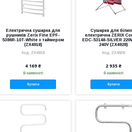
Електрична сушарка для
Сушарка для білиз
рушників Zerix Fine EPF-
електрична ZERIX Co
5386R-10T-White з таймером
EDC-53148-SILVER 220W
(ZX4918)
240V (ZX4928)
ZX4918
ZX4928
4 169 ₴
2 935 ₴
В наявності
В наявності
Купити
Купити