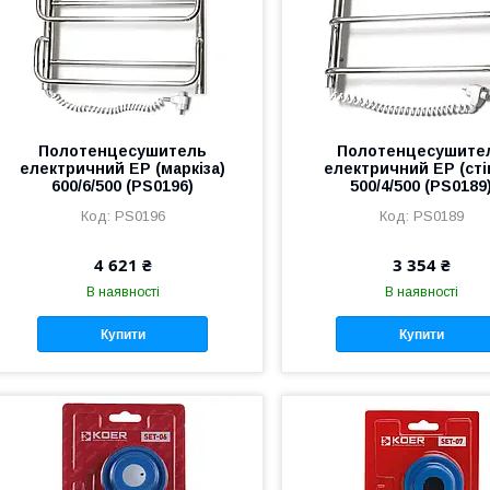
Полотенцесушитель
Полотенцесушите
електричний EP (маркіза)
електричний EP (сті
600/6/500 (PS0196)
500/4/500 (PS0189
PS0196
PS0189
4 621 ₴
3 354 ₴
В наявності
В наявності
Купити
Купити