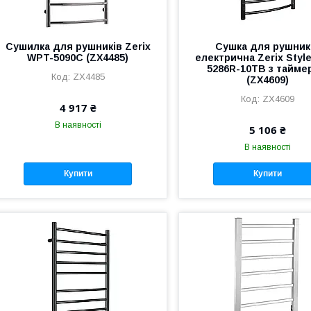
Сушилка для рушників Zerix
Сушка для рушник
WPT-5090C (ZX4485)
електрична Zerix Styl
5286R-10TB з тайме
ZX4485
(ZX4609)
ZX4609
4 917 ₴
В наявності
5 106 ₴
В наявності
Купити
Купити