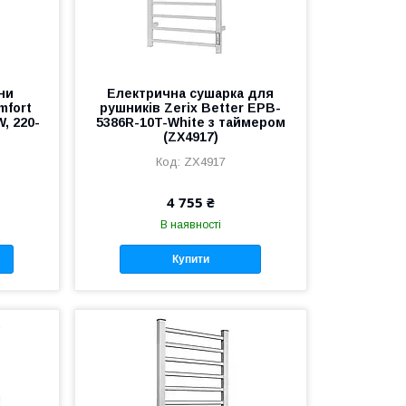
ни
Електрична сушарка для
mfort
рушників Zerix Better EPB-
, 220-
5386R-10T-White з таймером
(ZX4917)
ZX4917
4 755 ₴
В наявності
Купити