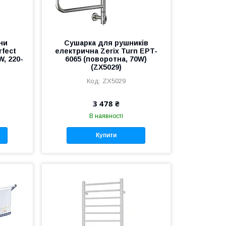
ни
Сушарка для рушників
rfect
електрична Zerix Turn EPT-
, 220-
6065 (поворотна, 70W)
(ZX5029)
ZX5029
3 478 ₴
В наявності
Купити