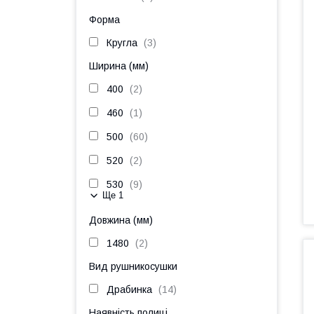
Форма
Кругла
3
Ширина (мм)
400
2
460
1
500
60
520
2
530
9
Ще 1
Довжина (мм)
1480
2
Вид рушникосушки
Драбинка
14
Наявність полиці