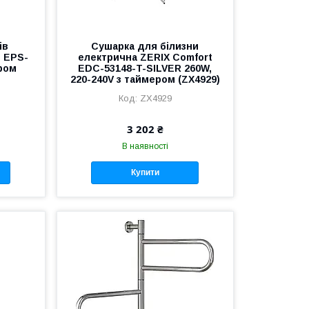
ів
Сушарка для білизни
e EPS-
електрична ZERIX Comfort
ром
EDC-53148-T-SILVER 260W,
220-240V з таймером (ZX4929)
ZX4929
3 202 ₴
В наявності
Купити