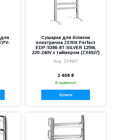
 для
Сушарка для білизни
 EPV-
електрична ZERIX Perfect
EDP-5386-8T-SILVER 125W,
220-240V з таймером (ZX4927)
ZX4927
2 408 ₴
В наявності
Купити