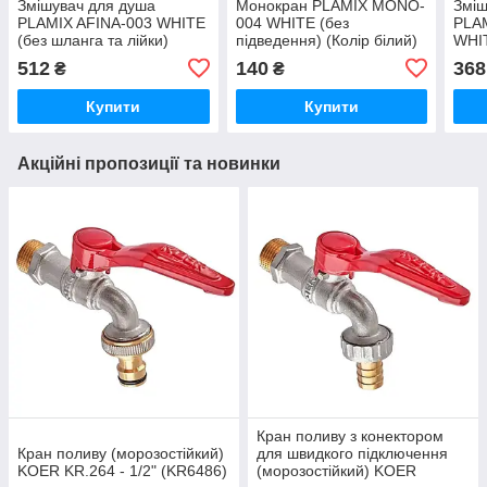
Змішувач для душа
Монокран PLAMIX MONO-
Зміш
PLAMIX AFINA-003 WHITE
004 WHITE (без
PLA
(без шланга та лійки)
підведення) (Колір білий)
WHIT
(Колір білий) (PM0567)
(PM0641)
лійк
512
140
368
₴
₴
(PM
Купити
Купити
Акційні пропозиції та новинки
Кран поливу з конектором
Кран поливу (морозостійкий)
для швидкого підключення
KOER KR.264 - 1/2" (KR6486)
(морозостійкий) KOER