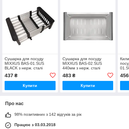
Сушарка для посуду
Сушарка для посуду
Кили
MIXXUS BAS-01.SUS
MIXXUS BAS-02.SUS
пос
BLACK з нерж. сталі
440мм з нерж. сталі
01.S
SUS304 (Колір чорний)
SUS304 (Колір нерж)
нерж
437
483
456
₴
₴
(MX1957)
(MX1947)
сіри
Купити
Купити
Про нас
98% позитивних з 142 відгуків за рік
Працює з 03.03.2018