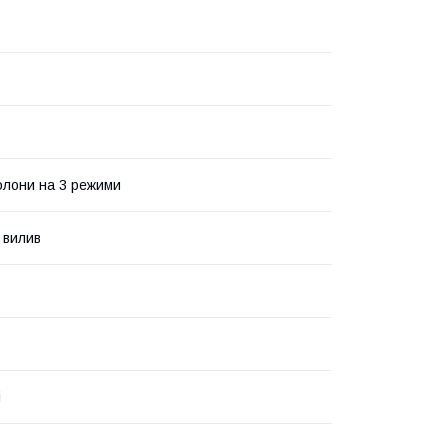
олони на 3 режими
 вилив
і