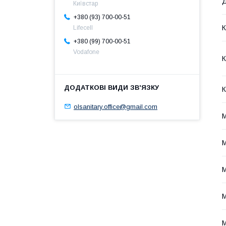
Д
Київстар
+380 (93) 700-00-51
К
Lifecell
+380 (99) 700-00-51
Vodafone
К
К
olsanitary.office@gmail.com
М
М
М
М