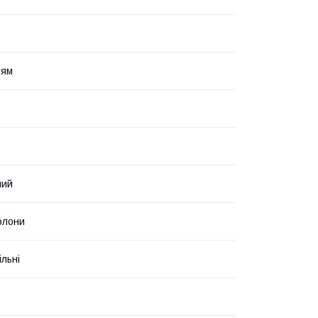
тям
ний
олони
льні