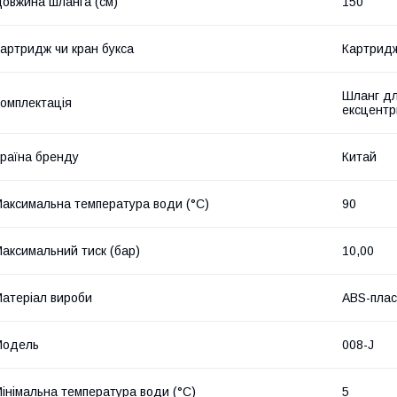
овжина шланга (см)
150
артридж чи кран букса
Картрид
Шланг для
омплектація
ексцентр
раїна бренду
Китай
аксимальна температура води (°C)
90
аксимальний тиск (бар)
10,00
атеріал вироби
ABS-плас
Мoдель
008-J
інімальна температура води (°C)
5