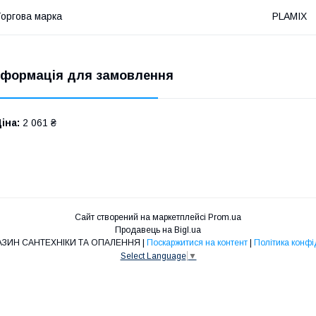
оргова марка
PLAMIX
нформація для замовлення
іна:
2 061 ₴
Сайт створений на маркетплейсі
Prom.ua
Продавець на Bigl.ua
O&L - МАГАЗИН САНТЕХНІКИ ТА ОПАЛЕННЯ |
Поскаржитися на контент
|
Політика конфі
Select Language
▼