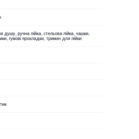
ж
 душу, ручна лійка, стельова лійка, чашки,
ики, гумові прокладки, тримач для лійки
тик