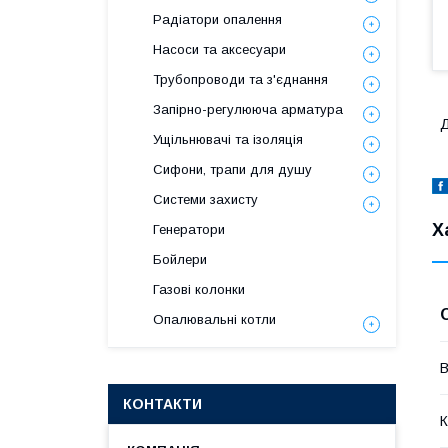
Радіатори опалення
Насоси та аксесуари
Трубопроводи та з'єднання
Запірно-регулююча арматура
Д
Ущільнювачі та ізоляція
Сифони, трапи для душу
Системи захисту
Х
Генератори
Бойлери
Газові колонки
Опалювальні котли
В
КОНТАКТИ
К