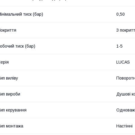
інімальний тиск (бар)
0,50
окриття
З покрит
обочий тиск (бар)
1-5
ерія
LUCAS
ип виліву
Поворот
ип вироби
Душові к
ип керування
Одноважі
ип монтажа
Настінні