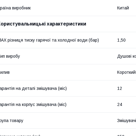
раїна виробник
Китай
Користувальницькі характеристики
AX різниця тиску гарячої та холодної води (бар)
1,50
ип виробу
Душові к
илив
Короткий
арантія на деталі змішувача (міс)
12
арантія на корпус змішувача (міс)
24
рупа товару
Змішувач