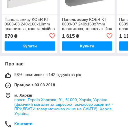
Панель змиву KOER KT-
Панель змиву KOER KT-
Пане
0603-03 240x160x10mm
0609-07 240x160x7mm
060
пластикова, кнопка лінійна
пластикова, кнопка лінійна
плас
(колір білий) (KR5318)
(колір графіт) (KR6133)
(кол
870
1 615
1 1
₴
₴
Купити
Купити
Про нас
98% позитивних з 142 відгуків за рік
Працює з 03.03.2018
м. Харків
просп. Героїв Харкова, 91, 61000, Харків, Україна
(фізичний магазин за адресою тимчасово закритий -
ПРИДБАТИ товар можливо лише на САЙТІ!), Харків,
Україна
Контакти