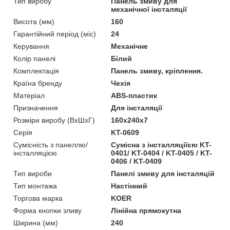
Тип виробу
Панель змиву для
механічної інсталяції
Висота (мм)
160
Гарантійний період (міс)
24
Керування
Механічне
Колір панелі
Білий
Комплектація
Панель змиву, кріплення.
Країна бренду
Чехія
Матеріал
ABS-пластик
Призначення
Для інсталяції
Розміри виробу (ВхШхГ)
160x240x7
Серія
KT-0609
Сумісність з панеллю/
Сумісна з інсталляціїєю KT-
інсталляцією
0401/ KT-0404 / KT-0405 / KT-
0406 / KT-0409
Тип вироби
Панелі змиву для інсталяцій
Тип монтажа
Настінний
Торгова марка
KOER
Форма кнопки зливу
Лінійна прямокутна
Ширина (мм)
240