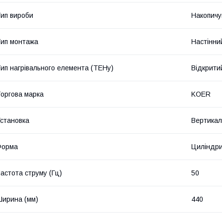
ип вироби
Накопичу
ип монтажа
Настінни
ип нагрівального елемента (ТЕНу)
Відкрити
оргова марка
KOER
становка
Вертикал
Форма
Циліндр
астота струму (Гц)
50
ирина (мм)
440