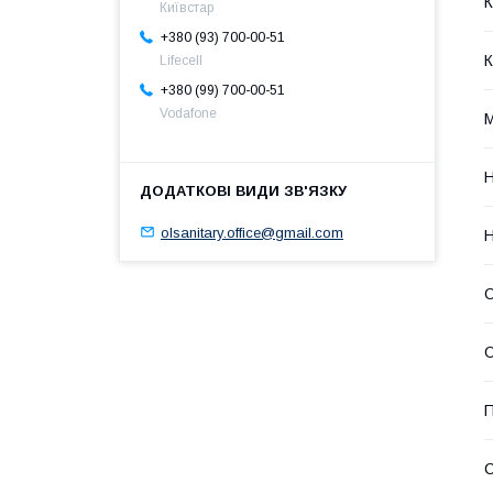
К
Київстар
+380 (93) 700-00-51
К
Lifecell
+380 (99) 700-00-51
Vodafone
Н
olsanitary.office@gmail.com
Н
О
О
П
С