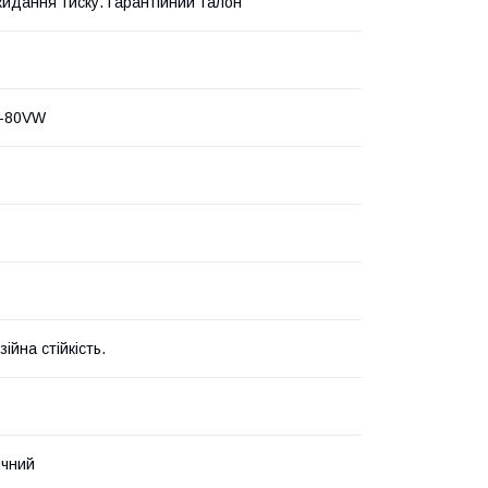
кидання тиску. Гарантійний талон
-80VW
ійна стійкість.
ичний