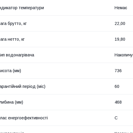
ндикатор температури
Немає
ага брутто, кг
22,00
ага нетто, кг
19,80
ип водонагрівача
Накопичу
исота (мм)
736
арантійний період (міс)
60
либина (мм)
468
лас енергоефективності
C