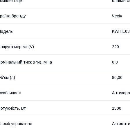
омплектація
Клапан с
раїна бренду
Чехія
Мoдель
KWH.E03
апруга мережі (V)
220
омінальний тиск (PN), МПа
0,8
б'єм (л)
80,00
собливості
Антикороз
отужність, Вт
1500
посіб управління
Автомат