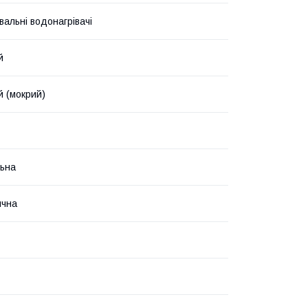
вальні водонагрівачі
й
й (мокрий)
ьна
ична