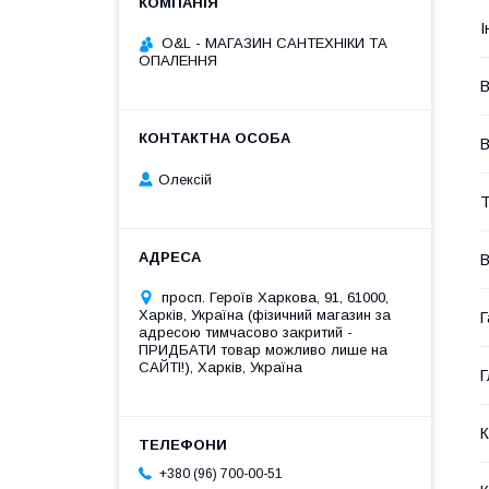
І
O&L - МАГАЗИН САНТЕХНІКИ ТА
ОПАЛЕННЯ
В
В
Олексій
Т
В
просп. Героїв Харкова, 91, 61000,
Харків, Україна (фізичний магазин за
Г
адресою тимчасово закритий -
ПРИДБАТИ товар можливо лише на
САЙТІ!), Харків, Україна
Г
К
+380 (96) 700-00-51