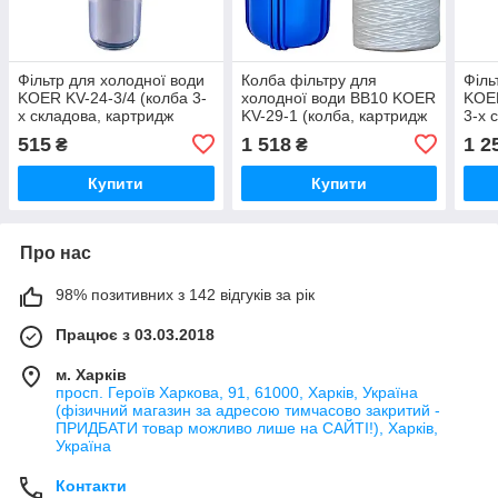
Фільтр для холодної води
Колба фільтру для
Філь
KOER KV-24-3/4 (колба 3-
холодної води ВВ10 KOER
KOER
х складова, картридж
KV-29-1 (колба, картридж
3-х 
PPR) 8 атмосфер 3/4"
PPR нитка) 8 атмосфер 1"
PPR+
515
1 518
1 2
₴
₴
(KR5018)
(KR5447)
8 ат
Купити
Купити
Про нас
98% позитивних з 142 відгуків за рік
Працює з 03.03.2018
м. Харків
просп. Героїв Харкова, 91, 61000, Харків, Україна
(фізичний магазин за адресою тимчасово закритий -
ПРИДБАТИ товар можливо лише на САЙТІ!), Харків,
Україна
Контакти