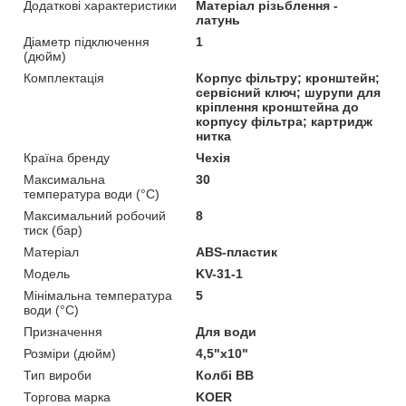
Додаткові характеристики
Матеріал різьблення -
латунь
Діаметр підключення
1
(дюйм)
Комплектація
Корпус фільтру; кронштейн;
сервісний ключ; шурупи для
кріплення кронштейна до
корпусу фільтра; картридж
нитка
Країна бренду
Чехія
Максимальна
30
температура води (°C)
Максимальний робочий
8
тиск (бар)
Матеріал
ABS-пластик
Мoдель
KV-31-1
Мінімальна температура
5
води (°C)
Призначення
Для води
Розміри (дюйм)
4,5"х10"
Тип вироби
Колбі ВВ
Торгова марка
KOER