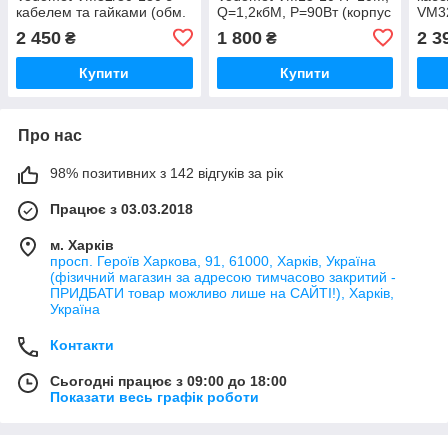
кабелем та гайками (обм.
Q=1,2кбМ, P=90Вт (корпус
VM32
мідь) (VO4191)
- нерж) (VO4205)
обмо
2 450
1 800
2 3
₴
₴
Купити
Купити
Про нас
98% позитивних з 142 відгуків за рік
Працює з 03.03.2018
м. Харків
просп. Героїв Харкова, 91, 61000, Харків, Україна
(фізичний магазин за адресою тимчасово закритий -
ПРИДБАТИ товар можливо лише на САЙТІ!), Харків,
Україна
Контакти
Сьогодні працює з 09:00 до 18:00
Показати весь графік роботи