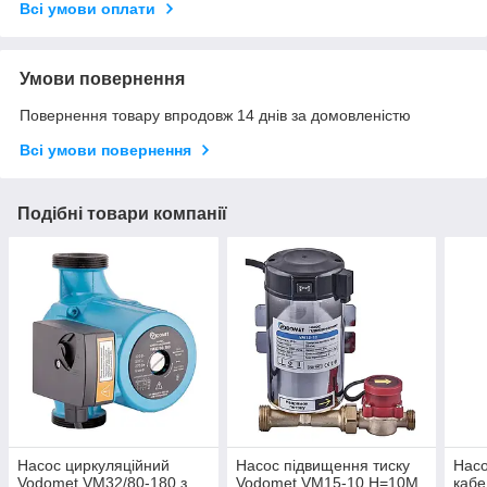
Всі умови оплати
Умови повернення
Повернення товару впродовж 14 днів за домовленістю
Всі умови повернення
Подібні товари компанії
Насос циркуляційний
Насос підвищення тиску
Насо
Vodomet VM32/80-180 з
Vodomet VM15-10 Н=10М,
каб