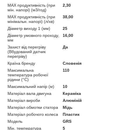
MAX продуктивність (при
2,30
мін. напорі) (м3/год)
MAX продуктивність (при
38,00
мінімальн. напорі) (л/хв)
Діаметр виходу 1 (мм)
25
Діаметр умовного проходу,
16,00
мм
Захист від перегріву
Да
(Вбудований датчик
перегріву)
Країна бренду
Словенія
Максимальна
110
температура робочої
рідини (°C)
Максимальний напір (м)
10
Матеріал вала двигуна
Кераміка
Матеріал вироби
Алюміній
Матеріал обмотки статора
Мідь
Матеріал робочого колеса
Пластик
Мoдель
GRS
Мін. температура
5