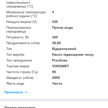
навколишнього
середовища (°C)
Мінімальна температура
4
робочої рідини (°C)
Напруга мережі (V)
230
Перекачувальні
Прісна вода
середовища
Потужність, Вт
160
Продуктивність (л/хв)
38,00
Тип
Відцентровий
Тип вироби
Насос підвищення тиску
Тип приєднання
Різьбове
Торгова марка
VODOMET
Частота струму (Гц)
50
Швидкість (об/хв)
2850
Якість води
Чиста
Приховати
Умови доставки