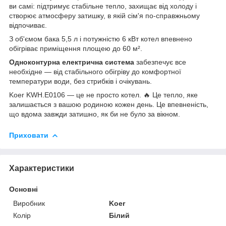
ви самі: підтримує стабільне тепло, захищає від холоду і
створює атмосферу затишку, в якій сім'я по-справжньому
відпочиває.
З об'ємом бака 5,5 л і потужністю 6 кВт котел впевнено
обігріває приміщення площею до 60 м².
Одноконтурна електрична система
забезпечує все
необхідне — від стабільного обігріву до комфортної
температури води, без стрибків і очікувань.
Koer KWH.E0106 — це не просто котел. 🔥 Це тепло, яке
залишається з вашою родиною кожен день. Це впевненість,
що вдома завжди затишно, як би не було за вікном.
Приховати
Характеристики
Основні
Виробник
Koer
Колір
Білий