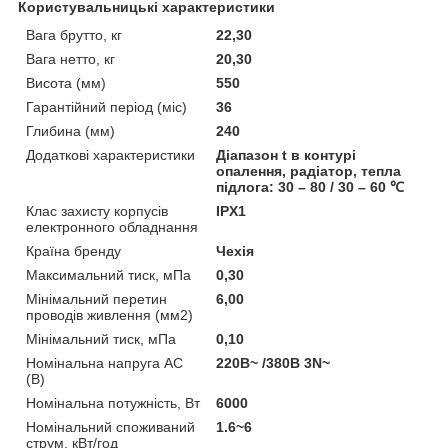
Користувальницькі характеристики
Вага брутто, кг
22,30
Вага нетто, кг
20,30
Висота (мм)
550
Гарантійний період (міс)
36
Глибина (мм)
240
Додаткові характеристики
Діапазон t в контурі
опалення, радіатор, тепла
підлога: 30 – 80 / 30 – 60 ℃
Клас захисту корпусів
IPX1
електронного обладнання
Країна бренду
Чехія
Максимальний тиск, мПа
0,30
Мінімальний перетин
6,00
проводів живлення (мм2)
Мінімальний тиск, мПа
0,10
Номінальна напруга AC
220В~ /380B 3N~
(В)
Номінальна потужність, Вт
6000
Номінальний споживаний
1.6~6
струм, кВт/год