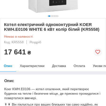
Котел електричний одноконтурний KOER
KWH.E0106 WHITE 6 кВт колір білий (KR5558)
Немає в наявності
Код: KR5558
Роздріб
17 641
₴
Опис
Характеристики
Доставка
Оплата
Умови п
Опис
Koer KWH.E0106 — котел опалення, який перетворює
будинок на тепле і безпечне місце, де приємно прокидатися і
повертатися ввечері.
👨👩 Він піклується про ваших близьких так само надійно, як