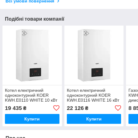
Всі умови повернення
Подібні товари компанії
Котел електричний
Котел електричний
Газо
одноконтурний KOER
одноконтурний KOER
KWH
KWH.E0110 WHITE 10 кВт
KWH.E0116 WHITE 16 кВт
димо
колір білий (KR5560)
колір білий (KR5562)
10 л
19 435
22 126
8 8
₴
₴
(KR5
Купити
Купити