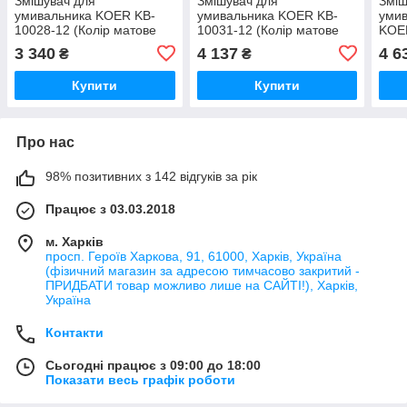
Змішувач для
Змішувач для
Зміш
умивальника KOER KB-
умивальника KOER KB-
умив
10028-12 (Колір матове
10031-12 (Колір матове
KOER
золото) (KR5291)
золото) (KR5973)
мато
3 340
4 137
4 6
₴
₴
Купити
Купити
Про нас
98% позитивних з 142 відгуків за рік
Працює з 03.03.2018
м. Харків
просп. Героїв Харкова, 91, 61000, Харків, Україна
(фізичний магазин за адресою тимчасово закритий -
ПРИДБАТИ товар можливо лише на САЙТІ!), Харків,
Україна
Контакти
Сьогодні працює з 09:00 до 18:00
Показати весь графік роботи