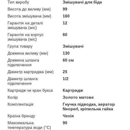
Тип виробу
Змішувачі для біде
Висота до виливу (мм)
99
Висота змішувача (мм)
160
Гарантія на деталі
12
змішувача (міс)
Гарантія на корпус
60
змішувача (міс)
Група товару
Змішувачі
Довжина виливу (мм)
130
Довжина шланга
60 см
підключення
Діаметр картриджа (мм)
25
Діаметр шланга
1/2
підключення
Картридж чи кран букса
Картридж
Колір
Золото матове
Комплектація
Гнучка підводка, аератор
Neoperl, кріпильна гайка
Країна бренду
Чехія
Максимальна
90
температура води (°C)