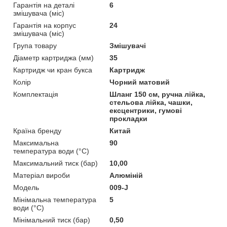
Гарантія на деталі
6
змішувача (міс)
Гарантія на корпус
24
змішувача (міс)
Група товару
Змішувачі
Діаметр картриджа (мм)
35
Картридж чи кран букса
Картридж
Колір
Чорний матовий
Комплектація
Шланг 150 см, ручна лійка,
стельова лійка, чашки,
ексцентрики, гумові
прокладки
Країна бренду
Китай
Максимальна
90
температура води (°C)
Максимальний тиск (бар)
10,00
Матеріал вироби
Алюміній
Мoдель
009-J
Мінімальна температура
5
води (°C)
Мінімальний тиск (бар)
0,50