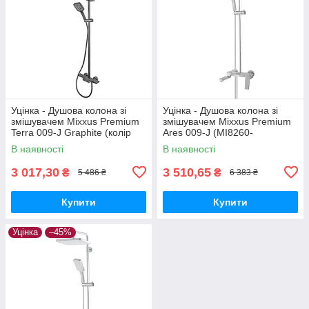
Уцінка - Душова колона зі
Уцінка - Душова колона зі
змішувачем Mixxus Premium
змішувачем Mixxus Premium
Terra 009-J Graphite (колір
Ares 009-J (MI8260-
графіт) (MI8385-20260703-
20260612-9095)
В наявності
В наявності
10374)
3 017,30
3 510,65
₴
₴
5 486 ₴
6 383 ₴
Купити
Купити
Уцінка
–45%