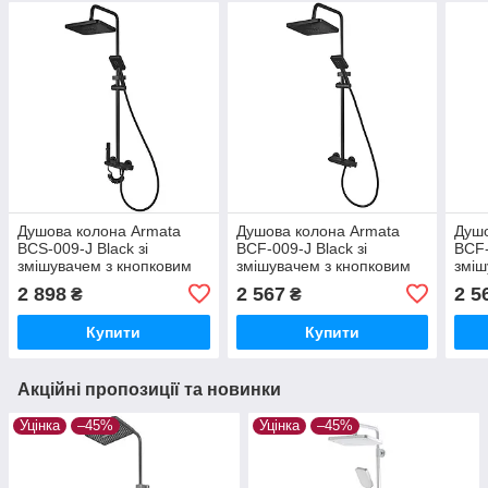
Душова колона Armata
Душова колона Armata
Душо
BCS-009-J Black зі
BCF-009-J Black зі
BCF-
змішувачем з кнопковим
змішувачем з кнопковим
зміш
перемикачем, 4 режими
перемикачем, 3 режими
пере
2 898
2 567
2 5
₴
₴
(CH6508)
(CH6506)
(CH
Купити
Купити
Акційні пропозиції та новинки
Уцінка
–45%
Уцінка
–45%