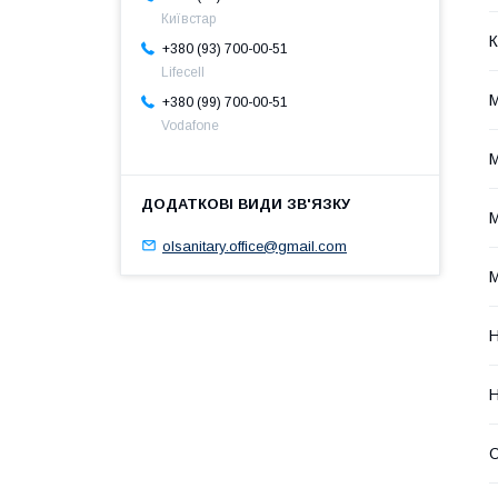
Київстар
К
+380 (93) 700-00-51
Lifecell
М
+380 (99) 700-00-51
Vodafone
М
М
olsanitary.office@gmail.com
Н
Н
О