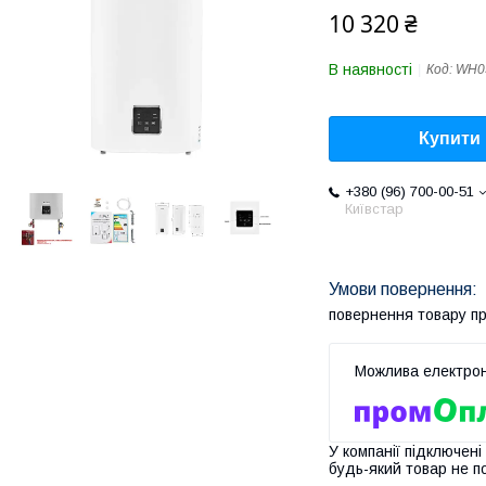
10 320 ₴
В наявності
Код:
WH0
Купити
+380 (96) 700-00-51
Київстар
повернення товару п
У компанії підключені
будь-який товар не п