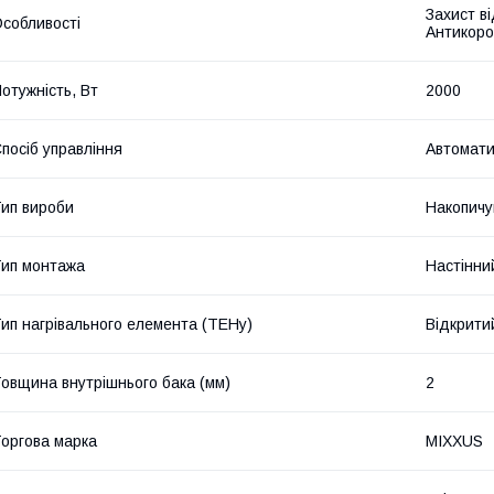
Захист ві
собливості
Антикороз
отужність, Вт
2000
посіб управління
Автомат
ип вироби
Накопичу
ип монтажа
Настінни
ип нагрівального елемента (ТЕНу)
Відкрити
овщина внутрішнього бака (мм)
2
оргова марка
MIXXUS