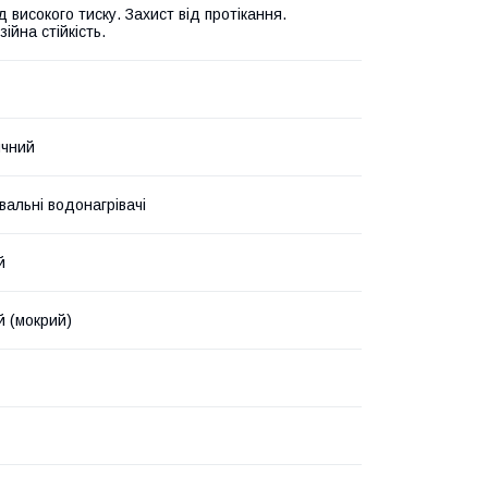
д високого тиску. Захист від протікання.
ійна стійкість.
ичний
вальні водонагрівачі
й
й (мокрий)