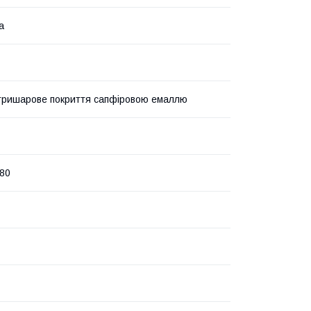
а
тришарове покриття сапфіровою емаллю
80