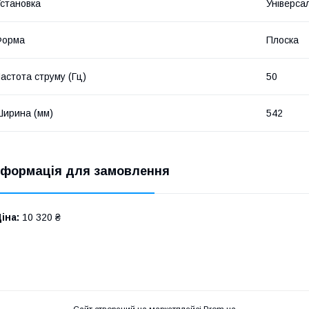
становка
Універса
Форма
Плоска
астота струму (Гц)
50
ирина (мм)
542
нформація для замовлення
іна:
10 320 ₴