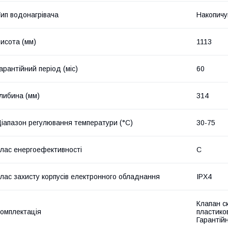
ип водонагрівача
Накопичу
исота (мм)
1113
арантійний період (міс)
60
либина (мм)
314
іапазон регулювання температури (°C)
30-75
лас енергоефективності
C
лас захисту корпусів електронного обладнання
IPX4
Клапан с
омплектація
пластиков
Гарантійн