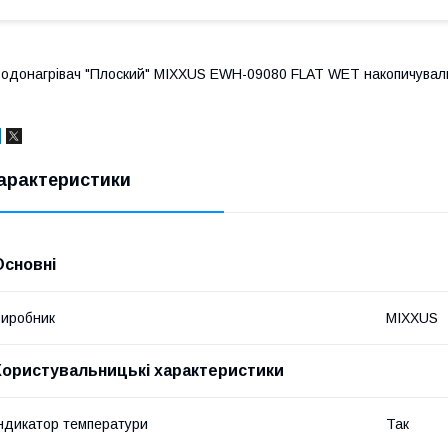
одонагрівач "Плоский" MIXXUS EWH-09080 FLAT WET накопичуваль
арактеристики
Основні
иробник
MIXXUS
Користувальницькі характеристики
ндикатор температури
Так