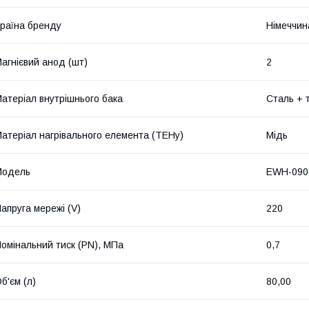
раїна бренду
Німеччин
агнієвий анод (шт)
2
атеріал внутрішнього бака
Сталь + 
атеріал нагрівального елемента (ТЕНу)
Мідь
Мoдель
EWH-090
апруга мережі (V)
220
омінальний тиск (PN), МПа
0,7
б'єм (л)
80,00