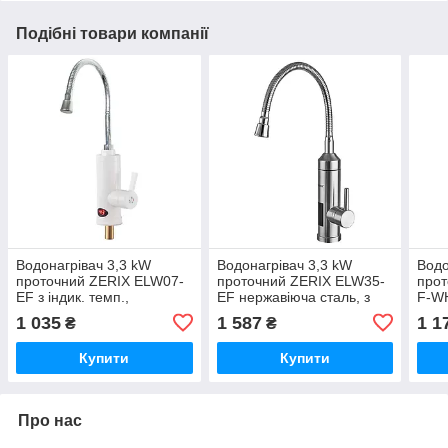
Подібні товари компанії
Водонагрівач 3,3 kW
Водонагрівач 3,3 kW
Водо
проточний ZERIX ELW07-
проточний ZERIX ELW35-
прот
EF з індик. темп.,
EF нержавіюча сталь, з
F-W
рефлекторний вилив, на
індик. темп.,
вили
1 035
1 587
1 1
₴
₴
мийку (ZX4782)
рефлекторний вилив, на
біли
мийку (ZX5577)
Купити
Купити
Про нас