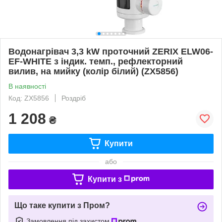
Водонагрівач 3,3 kW проточний ZERIX ELW06-
EF-WHITE з індик. темп., рефлекторний
вилив, на мийку (колір білий) (ZX5856)
В наявності
Код: ZX5856
Роздріб
1 208
₴
Купити
або
Купити з
Що таке купити з Пром?
Замовлення під захистом