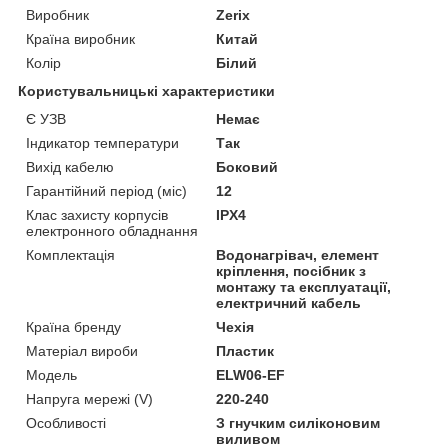
Виробник
Zerix
Країна виробник
Китай
Колір
Білий
Користувальницькі характеристики
Є УЗВ
Немає
Індикатор температури
Так
Вихід кабелю
Боковий
Гарантійний період (міс)
12
Клас захисту корпусів
IPX4
електронного обладнання
Комплектація
Водонагрівач, елемент
кріплення, посібник з
монтажу та експлуатації,
електричний кабель
Країна бренду
Чехія
Матеріал вироби
Пластик
Мoдель
ELW06-EF
Напруга мережі (V)
220-240
Особливості
З гнучким силіконовим
виливом