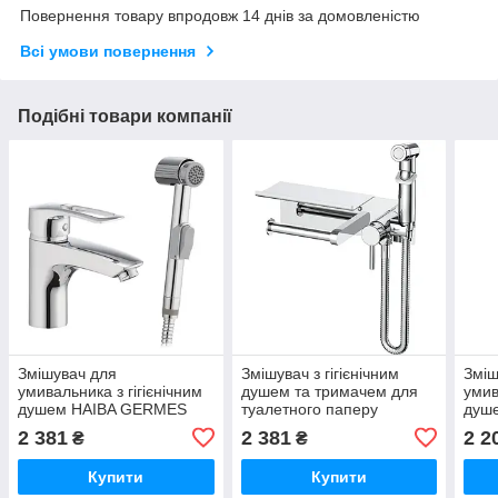
Повернення товару впродовж 14 днів за домовленістю
Всі умови повернення
Подібні товари компанії
Змішувач для
Змішувач з гігієнічним
Зміш
умивальника з гігієнічним
душем та тримачем для
умив
душем HAIBA GERMES
туалетного паперу
душе
001-SH (Колір хром)
MIXXUS PREMIUM HANS
SH N
2 381
2 381
2 2
₴
₴
(HB0918)
069 (Колір хром) (MI6785)
(HB3
Купити
Купити