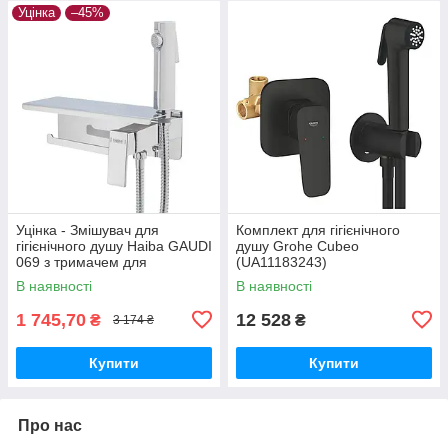
Уцінка
–45%
Уцінка - Змішувач для
Комплект для гігієнічного
гігієнічного душу Haiba GAUDI
душу Grohe Cubeo
069 з тримачем для
(UA11183243)
туалетного паперу (HB9596-
В наявності
В наявності
20260703-9011)
1 745,70
12 528
₴
₴
3 174 ₴
Купити
Купити
Про нас