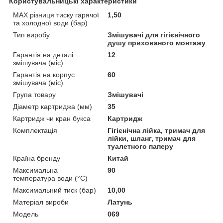
Користувальницькі характеристики
MAX різниця тиску гарячої
1,50
та холодної води (бар)
Тип виробу
Змішувачі для гігієнічного
душу прихованого монтажу
Гарантія на деталі
12
змішувача (міс)
Гарантія на корпус
60
змішувача (міс)
Група товару
Змішувачі
Діаметр картриджа (мм)
35
Картридж чи кран букса
Картридж
Комплектація
Гігієнічна лійка, тримач для
лійки, шланг, тримач для
туалетного паперу
Країна бренду
Китай
Максимальна
90
температура води (°C)
Максимальний тиск (бар)
10,00
Матеріал вироби
Латунь
Мoдель
069