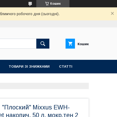
Кошик
ближчого робочого дня (сьогодні).
Кошик
ТОВАРИ ЗІ ЗНИЖКАМИ
СТАТТІ
ч "Плоский" Mixxus EWH-
t накопич. 50 л, мокр.тен 2