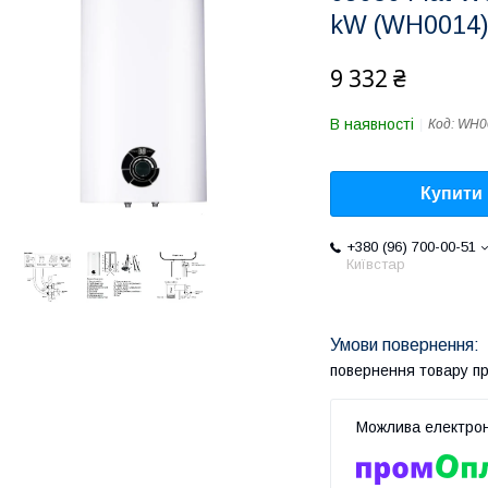
kW (WH0014
9 332 ₴
В наявності
Код:
WH0
Купити
+380 (96) 700-00-51
Київстар
повернення товару п