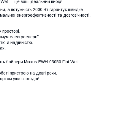
 Wet — це ваш ідеальний вибір!
ини, а потужність 2000 Вт гарантує швидке
альної енергоефективності та довговічності.
 просторі.
імум електроенергії.
стю й надійністю.
ач.
лять бойлери Mixxus EWH-03050 Flat Wet
оботі пристрою на довгі роки.
фортом уже сьогодні!