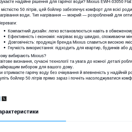
укаєте надійне рішення для гарячої води? Mixxus EWH-03050 Flat
 місткістю 50 літрів, цей бойлер забезпечує комфорт для всієї род
агрівання води. Тип нагрівання — мокрий — розроблений для оптим
ереваги:
Компактний дизайн: легко встановлюється навіть в обмеженому
Ефективність і економія: нагріває воду швидко, споживаючи мін
Довговічність: продукція бренда Mixxus славиться високою які
Гнучкість використання: підходить для квартир, будинків або д
ому вибирають Mixxus?
вітове визнання, сучасні технології та увага до кожної деталі роб
айкращим вибором для вашого дому.
и отримаєте гарячу воду без очікування й впевненість у надійній р
упіть бойлер 50 літрів прямо зараз і почніть насолоджуватися ком
арактеристики