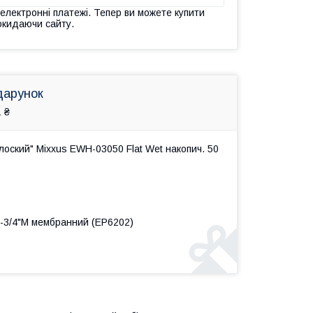
 електронні платежі. Тепер ви можете купити
окидаючи сайту.
дарунок
 ₴
оский" Mixxus EWH-03050 Flat Wet накопич. 50
 F-3/4"M мембранний (EP6202)