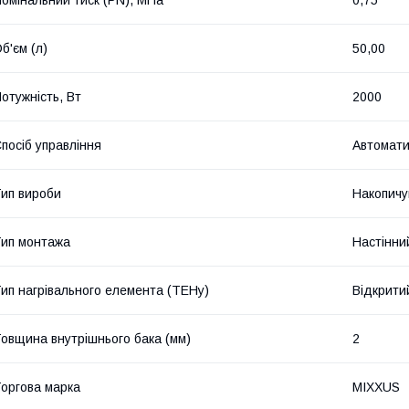
б'єм (л)
50,00
отужність, Вт
2000
посіб управління
Автомат
ип вироби
Накопичу
ип монтажа
Настінни
ип нагрівального елемента (ТЕНу)
Відкрити
овщина внутрішнього бака (мм)
2
оргова марка
MIXXUS