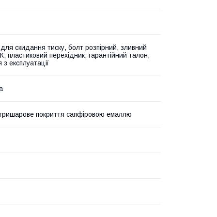
 для скидання тиску, болт розпірний, зливний
К, пластиковий перехідник, гарантійний талон,
я з експлуатації
а
тришарове покриття сапфіровою емаллю