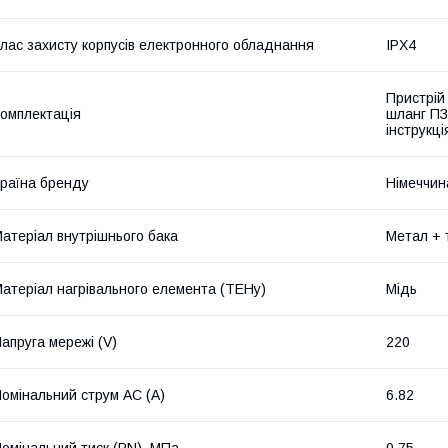
лас захисту корпусів електронного обладнання
IPX4
Пристрій
омплектація
шланг ПЗ
інструкці
раїна бренду
Німеччин
атеріал внутрішнього бака
Метал + 
атеріал нагрівального елемента (ТЕНу)
Мідь
апруга мережі (V)
220
омінальний струм AC (A)
6.82
омінальний тиск (PN), МПа
0,75