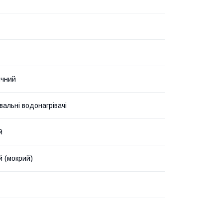
ичний
вальні водонагрівачі
й
й (мокрий)