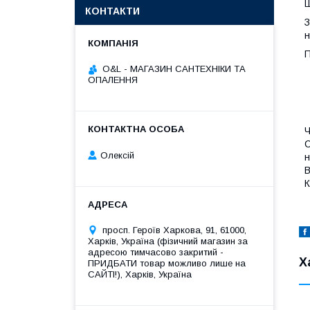
Ш
КОНТАКТИ
З
н
П
O&L - МАГАЗИН САНТЕХНІКИ ТА
ОПАЛЕННЯ
Ч
С
Олексій
н
В
К
просп. Героїв Харкова, 91, 61000,
Харків, Україна (фізичний магазин за
адресою тимчасово закритий -
Х
ПРИДБАТИ товар можливо лише на
САЙТІ!), Харків, Україна