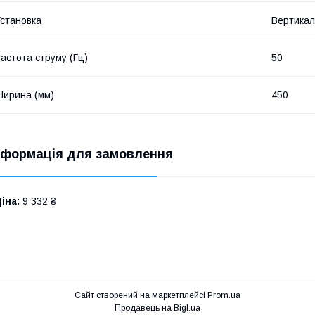
становка
Вертикал
астота струму (Гц)
50
ирина (мм)
450
нформація для замовлення
іна:
9 332 ₴
Сайт створений на маркетплейсі
Prom.ua
Продавець на Bigl.ua