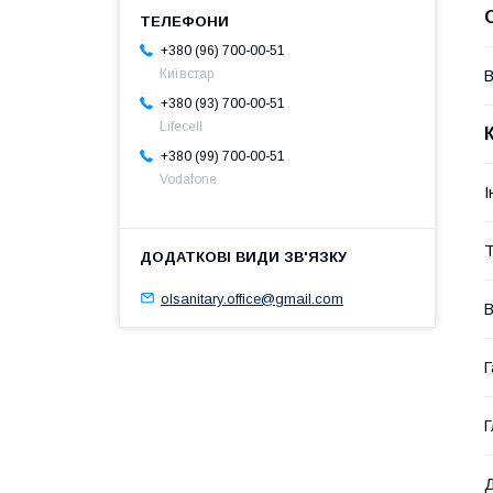
+380 (96) 700-00-51
Київстар
В
+380 (93) 700-00-51
Lifecell
+380 (99) 700-00-51
Vodafone
І
Т
olsanitary.office@gmail.com
В
Г
Г
Д