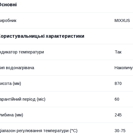
Основні
иробник
MIXXUS
Користувальницькі характеристики
ндикатор температури
Так
ип водонагрівача
Накопичу
исота (мм)
870
арантійний період (міс)
60
либина (мм)
245
іапазон регулювання температури (°C)
30-75