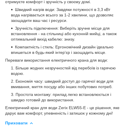
отримуєте комфорт і зручність у своєму домі.
Швидкий нагрів води: Завдяки потужності в 3,3 кВт
вода нагрівається всього за 1-2 хвилини, що дозволяє
заощадити ваш час і ресурси.
Зручність підключення: Виберіть зручне місце для
встановлення - на стільниці або кухонній мийці, а також
оптимальний вихід кабелю: знизу.
Компактність і стиль: Ергономічний дизайн ідеально
впишеться в будь-який інтер'єр і заощадить місце.
Переваги використання електричного крана для води:
Більше жодних незручностей від перебоїв із гарячою
водою.
Економія часу: швидкий доступ до гарячої води для
вмивання, миття посуду або інших побутових потреб.
Простота монтажу: прилад легко встановлюється і
швидко готовий до використання.
Електричний кран для води Zerix ELW55-E - це рішення, яке
дарує вам комфорт, упевненість і затишок у кожному дні!
Приховати