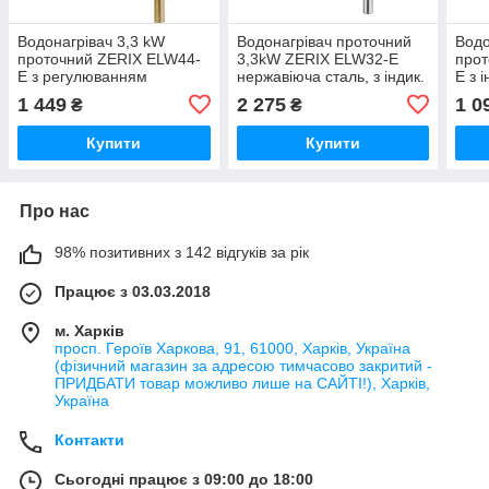
Водонагрівач 3,3 kW
Водонагрівач проточний
Водо
проточний ZERIX ELW44-
3,3kW ZERIX ELW32-E
прот
E з регулюванням
нержавіюча сталь, з індик.
E з 
потужності, з індик. темп.,
темп., на мийку (ZX6150)
мийк
1 449
2 275
1 0
₴
₴
RESET, на мийку (ZX4698)
Купити
Купити
Про нас
98% позитивних з 142 відгуків за рік
Працює з 03.03.2018
м. Харків
просп. Героїв Харкова, 91, 61000, Харків, Україна
(фізичний магазин за адресою тимчасово закритий -
ПРИДБАТИ товар можливо лише на САЙТІ!), Харків,
Україна
Контакти
Сьогодні працює з 09:00 до 18:00