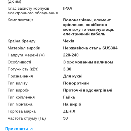
(дюйм)
Клас захисту корпусів
IPX4
електронного обладнання
Комплектація
Водонагрівач, елемент
кріплення, посібник з
монтажу та експлуатації,
електричний кабель
Країна бренду
Чехія
Матеріал вироби
Нержавіюча сталь SUS304
Напруга мережі (V)
220-240
Особливості
З хромованим виливом
Потужність (кВт)
3,30
Призначення
Для кухні
Тип виліву
Поворотний
Тип вироби
Проточні водонагрівачі
Тип кріплення
Гайка
Тип монтажа
На виріб
Торгова марка
ZERIX
Частота струму (Гц)
50
Приховати