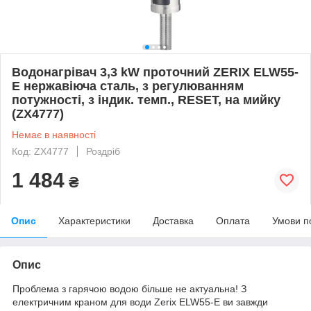
Водонагрівач 3,3 kW проточний ZERIX ELW55-
E нержавіюча сталь, з регулюванням
потужності, з індик. темп., RESET, на мийку
(ZX4777)
Немає в наявності
Код: ZX4777
Роздріб
1 484
₴
Опис
Характеристики
Доставка
Оплата
Умови п
Опис
Проблема з гарячою водою більше не актуальна! З
електричним краном для води Zerix ELW55-E ви завжди