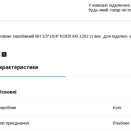
У компанії підключені
будь-який товар не п
лапан запобіжний ВН 1/2"х3/4" KOER KR.1262 (з вих. для підключ. 
арактеристики
Основні
иробник
Koer
ип приєднання
Різьбове