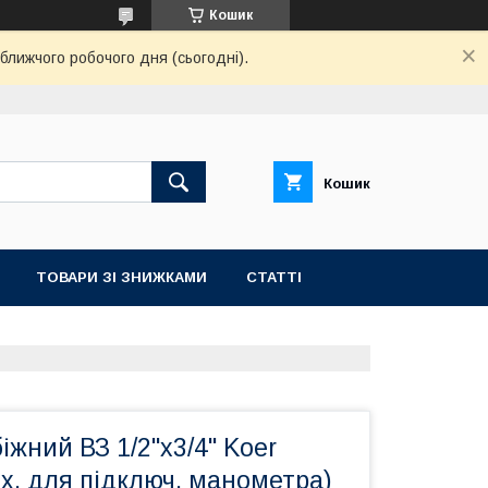
Кошик
ближчого робочого дня (сьогодні).
Кошик
ТОВАРИ ЗІ ЗНИЖКАМИ
СТАТТІ
іжний ВЗ 1/2"х3/4" Koer
их. для підключ. манометра)