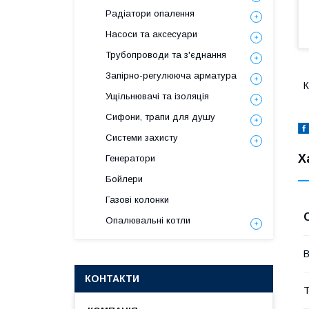
Радіатори опалення
Насоси та аксесуари
Трубопроводи та з'єднання
Запірно-регулююча арматура
К
Ущільнювачі та ізоляція
Сифони, трапи для душу
Системи захисту
Х
Генератори
Бойлери
Газові колонки
Опалювальні котли
В
КОНТАКТИ
Т