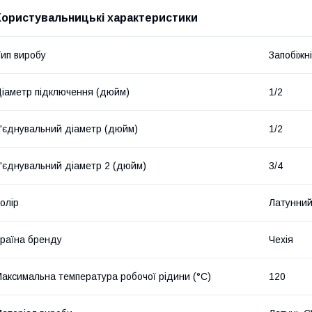
Користувальницькі характеристики
ип виробу
Запобіжн
іаметр підключення (дюйм)
1/2
'єднувальний діаметр (дюйм)
1/2
'єднувальний діаметр 2 (дюйм)
3/4
олір
Латунни
раїна бренду
Чехія
аксимальна температура робочої рідини (°C)
120