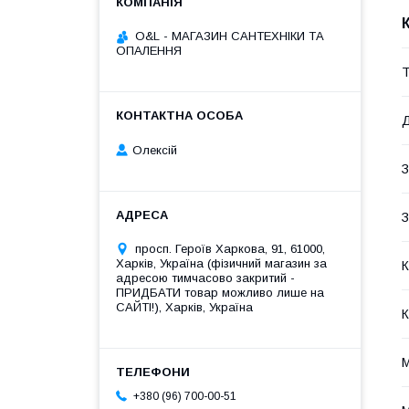
O&L - МАГАЗИН САНТЕХНІКИ ТА
ОПАЛЕННЯ
Т
Д
Олексій
З
З
просп. Героїв Харкова, 91, 61000,
Харків, Україна (фізичний магазин за
К
адресою тимчасово закритий -
ПРИДБАТИ товар можливо лише на
САЙТІ!), Харків, Україна
К
М
+380 (96) 700-00-51