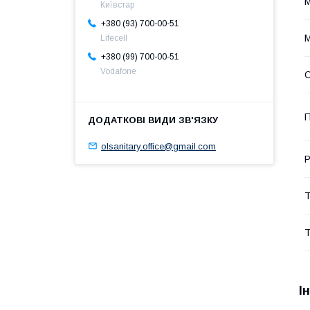
М
Київстар
+380 (93) 700-00-51
Lifecell
+380 (99) 700-00-51
Vodafone
О
П
olsanitary.office@gmail.com
Р
Т
Т
І