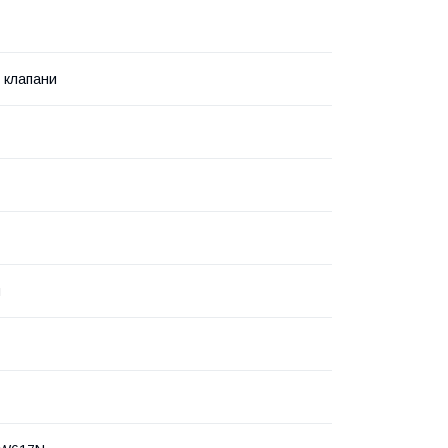
і клапани
й