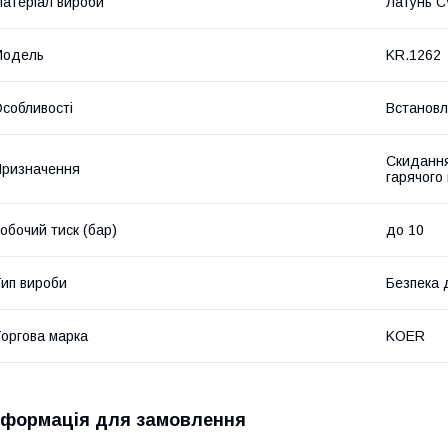
атеріал вироби
Латунь 
Мoдель
KR.1262
собливості
Встановл
Скидання
ризначення
гарячого
обочий тиск (бар)
до 10
ип вироби
Безпека 
оргова марка
KOER
нформація для замовлення