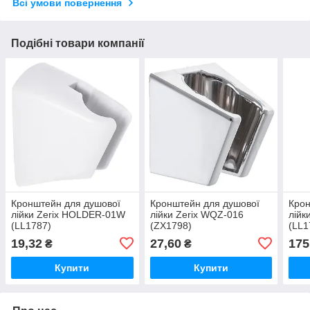
Всі умови повернення
Подібні товари компанії
Кронштейн для душової
Кронштейн для душової
Крон
лійки Zerix HOLDER-01W
лійки Zerix WQZ-016
лійк
(LL1787)
(ZX1798)
(LL1
19,32
27,60
175
₴
₴
Купити
Купити