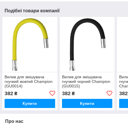
Подібні товари компанії
Вилив для змішувача
Вилив для змішувача
Вили
гнучкий жовтий Champion
гнучкий чорний Champion
гнуч
(GU0014)
(GU0015)
Cha
382
382
382
₴
₴
Купити
Купити
Про нас