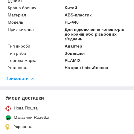
(дюйм)
Країна бренду
Китай
Матеріал
ABS-пластик
Мoдель
PL-440
Призначення
Для підключення конекторів
до кранів або різьбових
з'єднань
Тип вироби
Адаптер
Тип різби
Зовнішня
Торгова марка
PLAMIX
Установка
На кран / різьблення
Приховати
Умови доставки
Нова Пошта
Магазини Rozetka
Укрпошта