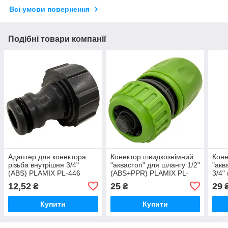
Всі умови повернення
Подібні товари компанії
Адаптер для конектора
Конектор швидкознімний
Коне
різьба внутрішня 3/4"
"аквастоп" для шлангу 1/2"
"акв
(ABS) PLAMIX PL-446
(ABS+PPR) PLAMIX PL-
3/4"
(PM6089)
402 (PM6084)
PL-4
12,52
25
29
₴
₴
Купити
Купити