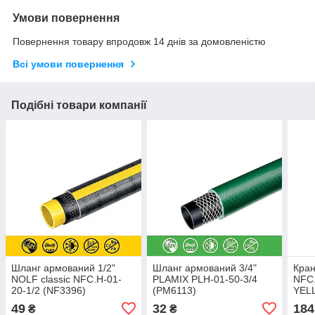
Умови повернення
Повернення товару впродовж 14 днів за домовленістю
Всі умови повернення
Подібні товари компанії
Шланг армований 1/2"
Шланг армований 3/4"
Кран
NOLF classic NFC.H-01-
PLAMIX PLH-01-50-3/4
NFC.
20-1/2 (NF3396)
(PM6113)
YELL
жовт
49
32
184
₴
₴