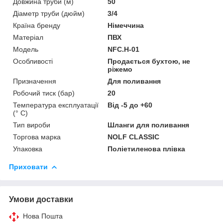
Довжина труби (м)
50
Діаметр труби (дюйм)
3/4
Країна бренду
Німеччина
Матеріал
ПВХ
Мoдель
NFC.H-01
Особливості
Продається бухтою, не
ріжемо
Призначення
Для поливання
Робочий тиск (бар)
20
Температура експлуатації
Від -5 до +60
(° C)
Тип вироби
Шланги для поливання
Торгова марка
NOLF CLASSIC
Упаковка
Поліетиленова плівка
Приховати
Умови доставки
Нова Пошта