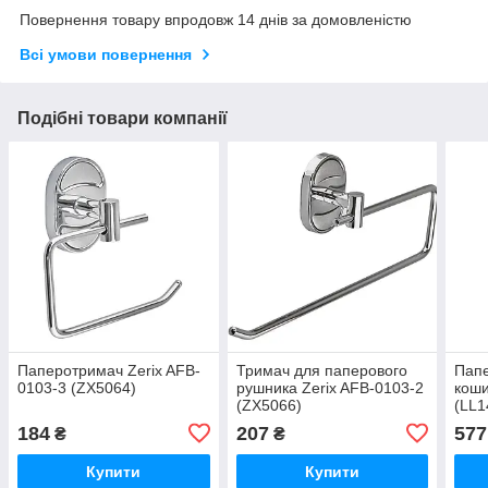
Повернення товару впродовж 14 днів за домовленістю
Всі умови повернення
Подібні товари компанії
Паперотримач Zerix AFB-
Тримач для паперового
Папе
0103-3 (ZX5064)
рушника Zerix AFB-0103-2
коши
(ZX5066)
(LL1
184
207
577
₴
₴
Купити
Купити