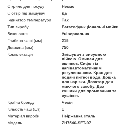
Є крило для посуду
Немає
Є отвір під змішувач
Да
Індикатор температури
Так
Тип виробу
Багатофункціональні мийки
Виконання
Універсальна
Глибина чаші (мм)
215
Довжина (мм)
750
Комплектація
Змішувач з висувною
лійкою. Омивач для
склянок. Сифон із
напівавтоматичним
регулюванням. Кран для
подачі питної води. Дошка
для нарізки. Дозатор для
миючого засобу. Два
кошики для промивання та
сушіння.
Країна бренду
Чехія
Кількість чаш (шт)
1
Матеріал вироби
Неіржавка сталь
Мoдель
ZH7546-SET-07