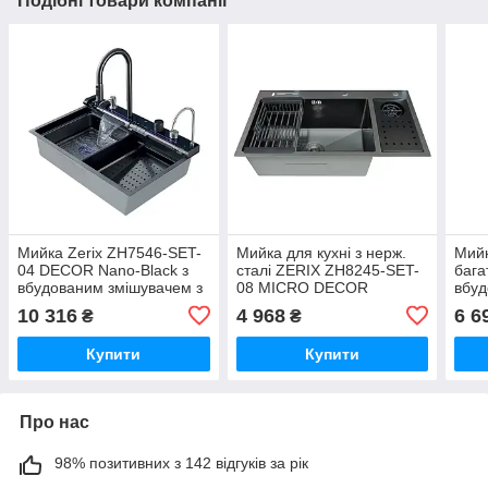
Подібні товари компанії
Мийка Zerix ZH7546-SET-
Мийка для кухні з нерж.
Мийк
04 DECOR Nano-Black з
сталі ZERIX ZH8245-SET-
бага
вбудованим змішувачем з
08 MICRO DECOR
вбуд
нерж. сталі (ZM5578)
GRAPHITE (колір графіт)
ZER
10 316
4 968
6 6
₴
₴
(ZM5594)
DEC
нерж
Купити
Купити
Про нас
98% позитивних з 142 відгуків за рік