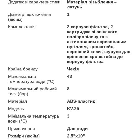
Додаткові характеристики
Матеріал різьблення –
латунь
Діаметр підключення
1
(дюйм)
Комплектація
2 корпуси фільтра; 2
картриджа зі спіненого
поліпропілену та з
активованим спресованим
вугіллям; кронштейн;
сервісний ключ; шурупи для
кріплення кронштейна до
корпусу фільтра
Країна бренду
Чехія
Максимальна
43
температура води (°C)
Максимальний робочий
8
тиск (бар)
Матеріал
ABS-пластик
Мoдель
KV-25
Мінімальна температура
3
води (°C)
Призначення
Для води
Розміри (дюйм)
2,5"х10"