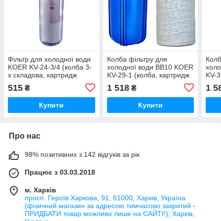
Фільтр для холодної води
Колба фільтру для
Колб
KOER KV-24-3/4 (колба 3-
холодної води ВВ10 KOER
холо
х складова, картридж
KV-29-1 (колба, картридж
KV-3
PPR) 8 атмосфер 3/4"
PPR нитка) 8 атмосфер 1"
PPR 
515
1 518
1 5
₴
₴
(KR5018)
(KR5447)
(KR5
Купити
Купити
Про нас
98% позитивних з 142 відгуків за рік
Працює з 03.03.2018
м. Харків
просп. Героїв Харкова, 91, 61000, Харків, Україна
(фізичний магазин за адресою тимчасово закритий -
ПРИДБАТИ товар можливо лише на САЙТІ!), Харків,