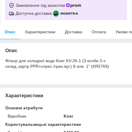
Замовлення під захистом
Доступна доставка
Опис
Характеристики
Доставка
Оплата
Умови п
Опис
Фільтр для холодної води Koer KV-26-1 (3 колби 3-х
склад.,картр.PPR+спрес./гран.вуг.) 8 атм. 1" (KR5769)
Характеристики
Основні атрибути
Виробник
Koer
Користувальницькі характеристики