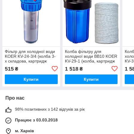
Фільтр для холодної води
Колба фільтру для
Колб
KOER KV-24-3/4 (колба 3-
холодної води ВВ10 KOER
холо
х складова, картридж
KV-29-1 (колба, картридж
KV-3
PPR) 8 атмосфер 3/4"
PPR нитка) 8 атмосфер 1"
PPR 
515
1 518
1 5
₴
₴
(KR5018)
(KR5447)
(KR5
Купити
Купити
Про нас
98% позитивних з 142 відгуків за рік
Працює з 03.03.2018
м. Харків