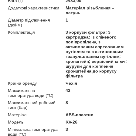
Вага (г)
2483,00
Додаткові характеристики
Матеріал різьблення –
латунь
Діаметр підключення
1
(дюйм)
Комплектація
3 корпуси фільтра; 3
картриджа: із спіненого
поліпропілену, з
активованим спресованим
вугіллям та з активованим
гранульованим вугіллям;
кронштейн; сервісний ключ;
шурупи для кріплення
кронштейна до корпусу
фільтра
Країна бренду
Чехія
Максимальна
43
температура води (°C)
Максимальний робочий
8
тиск (бар)
Матеріал
ABS-пластик
Мoдель
KV-26
Мінімальна температура
3
води (°C)