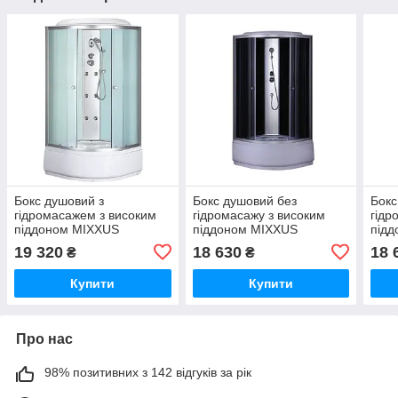
Бокс душовий з
Бокс душовий без
Бокс
гідромасажем з високим
гідромасажу з високим
гідр
піддоном MIXXUS
піддоном MIXXUS
під
STRONG SBH01-
STRONG SB01-
STR
19 320
18 630
18 
₴
₴
90x90x215-FB SATIN
90x90x215-GR SATIN сіре
90x9
матове скло 4мм (MI6888)
тоноване скло 4мм
тоно
Купити
Купити
(MI6885)
(MI6
Про нас
98% позитивних з 142 відгуків за рік