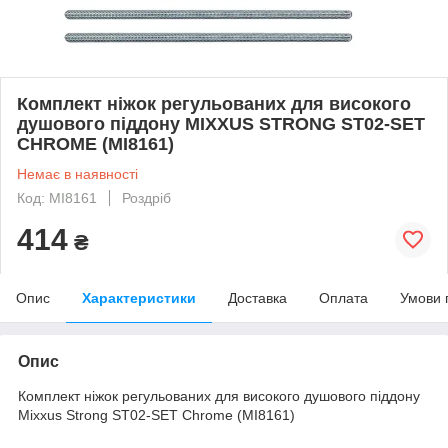
Комплект ніжок регульованих для високого
душового піддону MIXXUS STRONG ST02-SET
CHROME (MI8161)
Немає в наявності
Код: MI8161
Роздріб
414
₴
Опис
Характеристики
Доставка
Оплата
Умови 
Опис
Комплект ніжок регульованих для високого душового піддону
Mixxus Strong ST02-SET Chrome (MI8161)