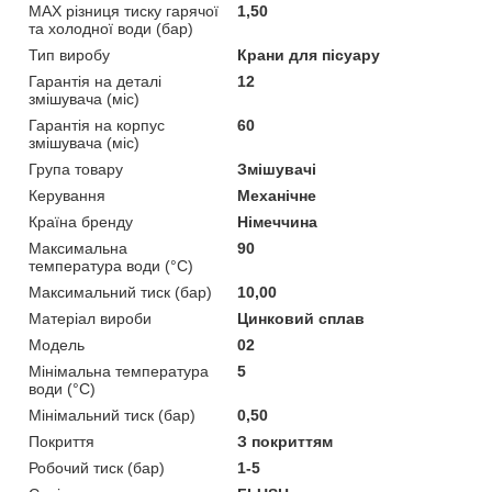
MAX різниця тиску гарячої
1,50
та холодної води (бар)
Тип виробу
Крани для пісуару
Гарантія на деталі
12
змішувача (міс)
Гарантія на корпус
60
змішувача (міс)
Група товару
Змішувачі
Керування
Механічне
Країна бренду
Німеччина
Максимальна
90
температура води (°C)
Максимальний тиск (бар)
10,00
Матеріал вироби
Цинковий сплав
Мoдель
02
Мінімальна температура
5
води (°C)
Мінімальний тиск (бар)
0,50
Покриття
З покриттям
Робочий тиск (бар)
1-5