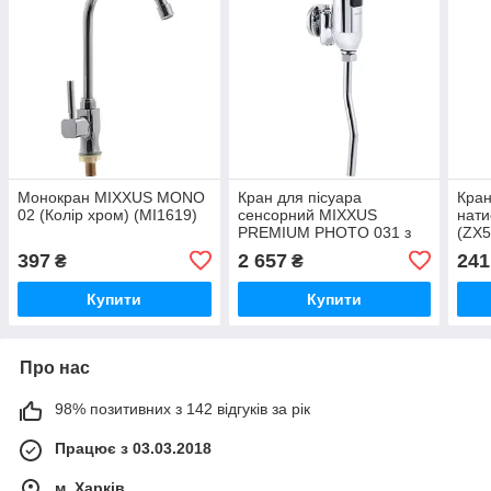
Монокран MIXXUS MONO
Кран для пісуара
Кран
02 (Колір хром) (MI1619)
сенсорний MIXXUS
нати
PREMIUM PHOTO 031 з
(ZX5
інфрачервоним датчиком
397
2 657
241
₴
₴
(Колір хром) (MI2839)
Купити
Купити
Про нас
98% позитивних з 142 відгуків за рік
Працює з 03.03.2018
м. Харків