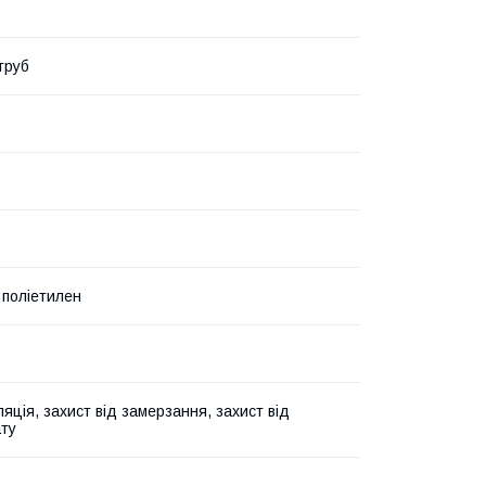
труб
 поліетилен
яція, захист від замерзання, захист від
ту