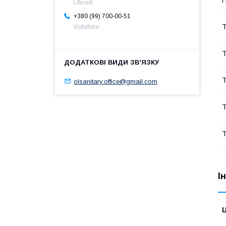
Lifecell
+380 (99) 700-00-51
Т
Vodafone
Т
Т
olsanitary.office@gmail.com
Т
Т
І
Ц