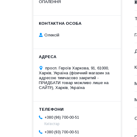
ОПАЛЕННЯ
Т
Г
Олексій
Д
К
просп. Героїв Харкова, 91, 61000,
Харків, Україна (фізичний магазин за
адресою тимчасово закритий -
ПРИДБАТИ товар можливо лише на
М
САЙТІ!), Харків, Україна
+380 (96) 700-00-51
О
Київстар
+380 (93) 700-00-51
П