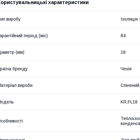
Користувальницькі характеристики
ип виробу
Ізоляція 
арантійний період (міс)
84
іаметр (мм)
18
раїна бренду
Чехія
атеріал вироби
Спінений
Мoдель
KR.FL18
Теплоізол
собливості
конденса
ризначення
Для труб