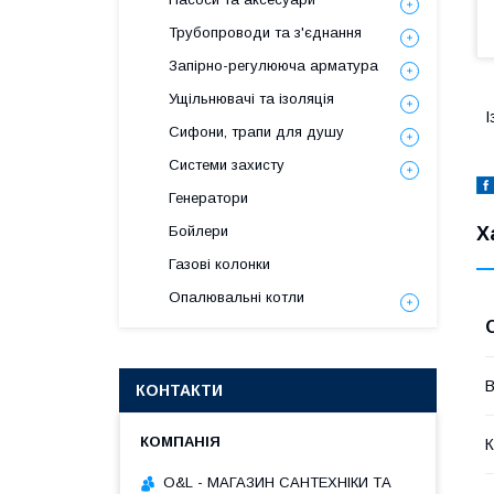
Трубопроводи та з'єднання
Запірно-регулююча арматура
Ущільнювачі та ізоляція
І
Сифони, трапи для душу
Системи захисту
Генератори
Х
Бойлери
Газові колонки
Опалювальні котли
В
КОНТАКТИ
К
O&L - МАГАЗИН САНТЕХНІКИ ТА