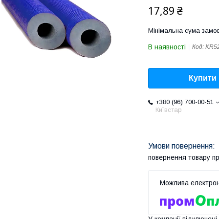
17,89 ₴
Мінімальна сума замов
В наявності
Код:
KR5
Купити
+380 (96) 700-00-51
Київстар
повернення товару п
У компанії підключені