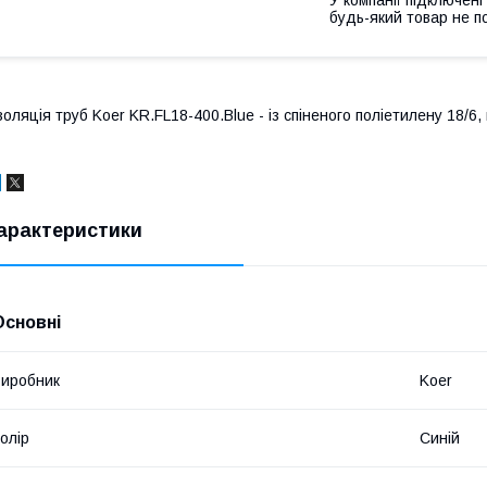
будь-який товар не п
золяція труб Koer KR.FL18-400.Blue - із спіненого поліетилену 18/6,
арактеристики
Основні
иробник
Koer
олір
Синій