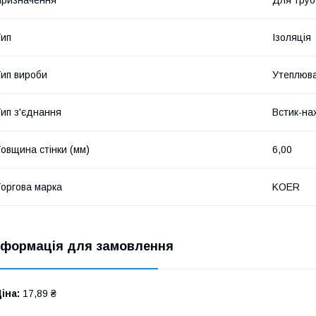
ип
Ізоляція
ип вироби
Утеплюва
ип з'єднання
Встик-на
овщина стінки (мм)
6,00
оргова марка
KOER
нформація для замовлення
іна:
17,89 ₴