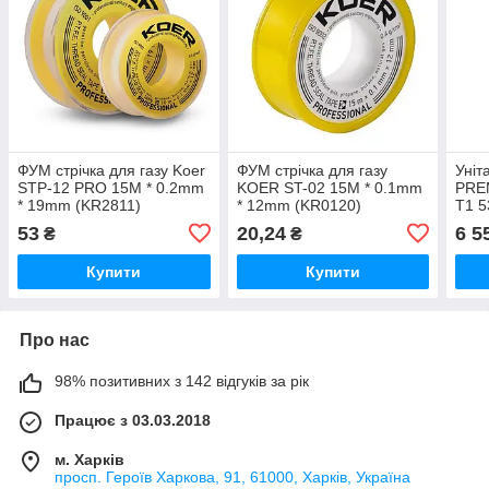
ФУМ стрічка для газу Koer
ФУМ стрічка для газу
Уніт
STP-12 PRO 15M * 0.2mm
KOER ST-02 15M * 0.1mm
PRE
* 19mm (KR2811)
* 12mm (KR0120)
T1 
сис
53
20,24
6 5
₴
₴
1.0 
Купити
Купити
Про нас
98% позитивних з 142 відгуків за рік
Працює з 03.03.2018
м. Харків
просп. Героїв Харкова, 91, 61000, Харків, Україна