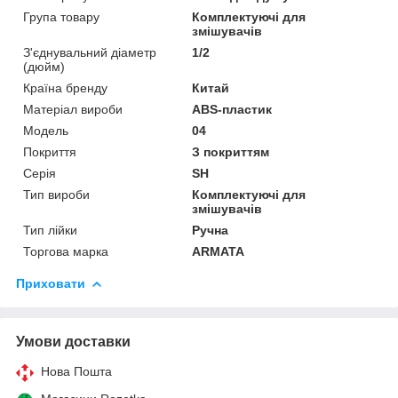
Група товару
Комплектуючі для
змішувачів
З'єднувальний діаметр
1/2
(дюйм)
Країна бренду
Китай
Матеріал вироби
ABS-пластик
Мoдель
04
Покриття
З покриттям
Серія
SH
Тип вироби
Комплектуючі для
змішувачів
Тип лійки
Ручна
Торгова марка
ARMATA
Приховати
Умови доставки
Нова Пошта