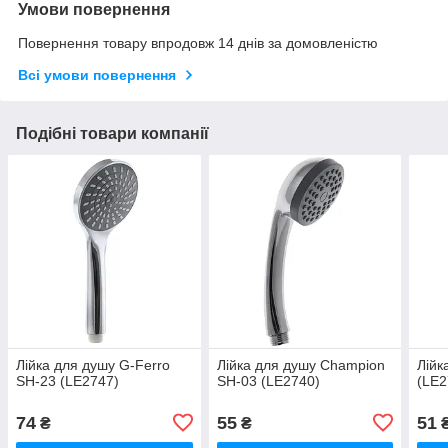
Умови повернення
Повернення товару впродовж 14 днів за домовленістю
Всі умови повернення
Подібні товари компанії
Лійка для душу G-Ferro
Лійка для душу Champion
Лійк
SH-23 (LE2747)
SH-03 (LE2740)
(LE2
74
55
51
₴
₴