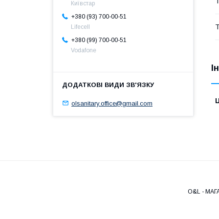
Т
Київстар
+380 (93) 700-00-51
Т
Lifecell
+380 (99) 700-00-51
Vodafone
І
Ц
olsanitary.office@gmail.com