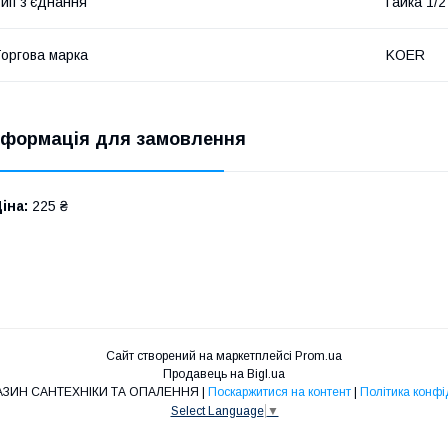
ип з'єднання
Гайка 1/
оргова марка
KOER
нформація для замовлення
іна:
225 ₴
Сайт створений на маркетплейсі
Prom.ua
Продавець на Bigl.ua
O&L - МАГАЗИН САНТЕХНІКИ ТА ОПАЛЕННЯ |
Поскаржитися на контент
|
Політика конфі
Select Language
▼