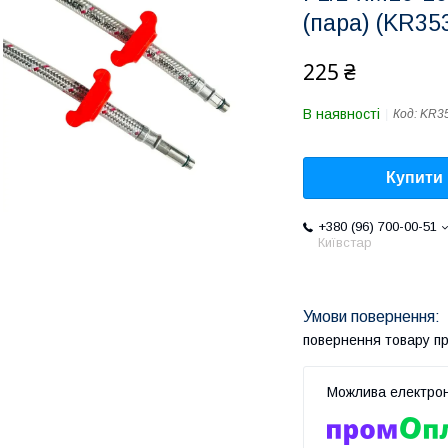
(пара) (KR35
225 ₴
В наявності
Код:
KR3
Купити
+380 (96) 700-00-51
Київстар
повернення товару п