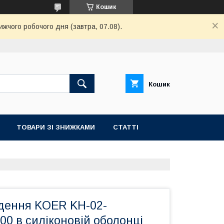
Кошик
ижчого робочого дня (завтра, 07.08).
Кошик
ТОВАРИ ЗІ ЗНИЖКАМИ
СТАТТІ
едення KOER KH-02-
00 в силіконовій оболонці