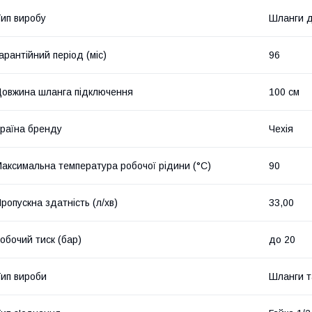
ип виробу
Шланги д
арантійний період (міс)
96
овжина шланга підключення
100 см
раїна бренду
Чехія
аксимальна температура робочої рідини (°C)
90
ропускна здатність (л/хв)
33,00
обочий тиск (бар)
до 20
ип вироби
Шланги т