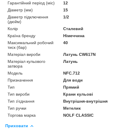
Гарантійний період (міс)
12
Діаметр (мм)
15
Діаметр підключення
1/2
(дюйм)
Колір
Сталевий
Країна бренду
Німеччина
Максимальний робочий
40
тиск (бар)
Матеріал вироби
Латунь CW617N
Матеріал кульового
Латунь
затвора
Мoдель
NFC.712
Призначення
Для води
Тип
Прямий
Тип вироби
Крани кульові
Тип з'єднання
Внутрішня-внутрішня
Тип ручки
Метелик
Торгова марка
NOLF CLASSIC
Приховати