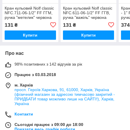
Кран кульовий Nolf classic
Кран кульовий Nolf classic
Кран
NFC.711-06-1/2" FF ГГМ,
NFC.611-06-1/2" FF ГГВ,
- 1"
ручка "метелик" червона
ручка "важіль" червона
ручк
(NF3131)
(NF3144)
(NF2
131
131
374
₴
₴
Купити
Купити
Про нас
98% позитивних з 142 відгуків за рік
Працює з 03.03.2018
м. Харків
просп. Героїв Харкова, 91, 61000, Харків, Україна
(фізичний магазин за адресою тимчасово закритий -
ПРИДБАТИ товар можливо лише на САЙТІ!), Харків,
Україна
Контакти
Сьогодні працює з 09:00 до 18:00
Показати весь графік роботи