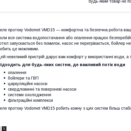
будь-який товар не п
еле протоку Vodomet VMD15 — комфортна та безпечна робота ва
оли вся система водопостачання або опалення працює безперебійн
отел запускається без помилок, насос не перегрівається, бойлер не
обить це можливим.
ей невеликий пристрій дарує вам комфорт у використанні води, а 
Підходить для будь-яких систем, де важливий потік води
опалення
бойлери та ГВП
циркуляційні насоси
свердловинні та поверхневі насоси
системи охолодження
фільтраційні комплекси
еле протоку Vodomet VMD15 робить кожну з цих систем більш ста