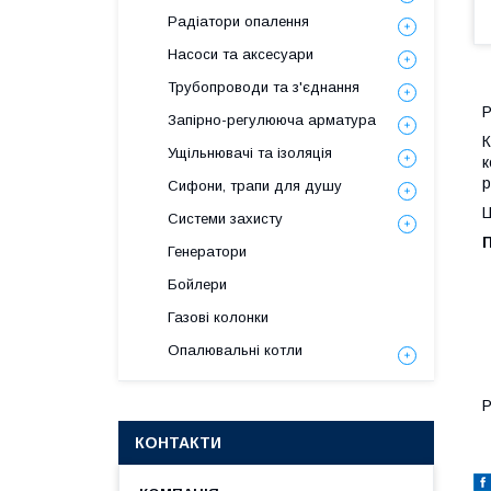
Радіатори опалення
Насоси та аксесуари
Трубопроводи та з'єднання
Р
Запірно-регулююча арматура
К
Ущільнювачі та ізоляція
к
р
Сифони, трапи для душу
Ц
Системи захисту
Генератори
Бойлери
Газові колонки
Опалювальні котли
Р
КОНТАКТИ