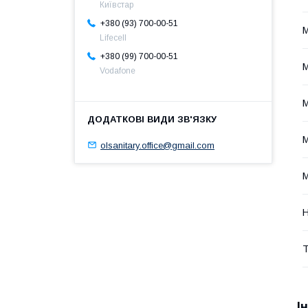
Київстар
+380 (93) 700-00-51
М
Lifecell
+380 (99) 700-00-51
М
Vodafone
М
olsanitary.office@gmail.com
М
Н
Т
І