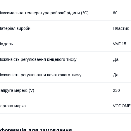
аксимальна температура робочої рідини (°C)
60
атеріал вироби
Пластик
Мoдель
VMD15
ожливість регулювання кінцевого тиску
Да
ожливість регулювання початкового тиску
Да
апруга мережі (V)
230
оргова марка
VODOME
нформація для замовлення