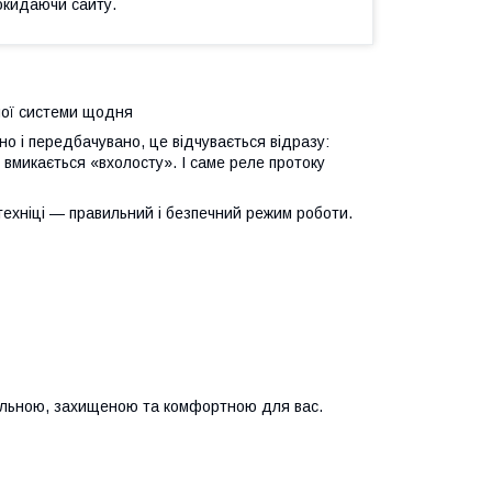
окидаючи сайту.
шої системи щодня
о і передбачувано, це відчувається відразу:
 вмикається «вхолосту». І саме реле протоку
техніці — правильний і безпечний режим роботи.
більною, захищеною та комфортною для вас.