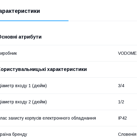
арактеристики
Основні атрибути
иробник
VODOME
Користувальницькі характеристики
іаметр входу 1 (дюйм)
3/4
іаметр входу 2 (дюйм)
1/2
лас захисту корпусів електронного обладнання
IP42
раїна бренду
Словенія