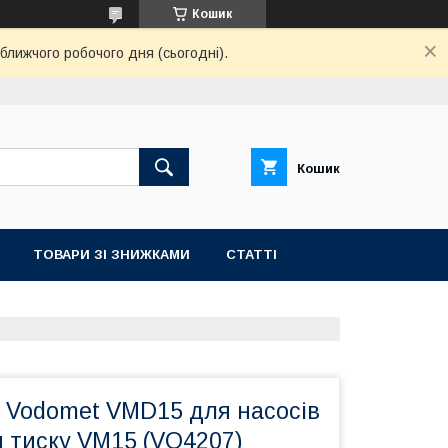
Кошик
ближчого робочого дня (сьогодні).
Кошик
ТОВАРИ ЗІ ЗНИЖКАМИ
СТАТТІ
у Vodomet VMD15 для насосів
 тиску VM15 (VO4207)