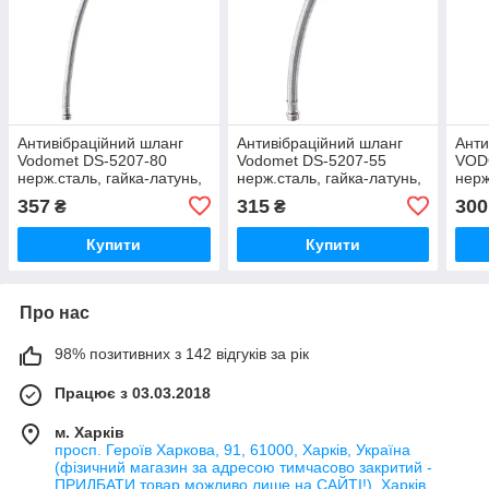
Антивібраційний шланг
Антивібраційний шланг
Анти
Vodomet DS-5207-80
Vodomet DS-5207-55
VOD
нерж.сталь, гайка-латунь,
нерж.сталь, гайка-латунь,
нерж
1", D-27мм., L-80см.
1", D-27мм., L-55см.
357
315
300
₴
₴
(VO4213)
(VO4211)
Купити
Купити
Про нас
98% позитивних з 142 відгуків за рік
Працює з 03.03.2018
м. Харків
просп. Героїв Харкова, 91, 61000, Харків, Україна
(фізичний магазин за адресою тимчасово закритий -
ПРИДБАТИ товар можливо лише на САЙТІ!), Харків,