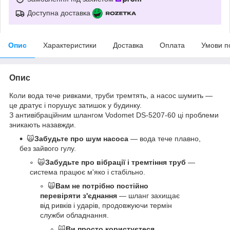
Доступна доставка
Опис
Характеристики
Доставка
Оплата
Умови п
Опис
Коли вода тече ривками, труби тремтять, а насос шумить —
це дратує і порушує затишок у будинку.
З антивібраційним шлангом Vodomet DS-5207-60 ці проблеми
зникають назавжди.
🙀
Забудьте про шум насоса
— вода тече плавно,
без зайвого гулу.
🙀
Забудьте про вібрації і тремтіння труб
—
система працює м'яко і стабільно.
🙀
Вам не потрібно постійно
перевіряти з'єднання
— шланг захищає
від ривків і ударів, продовжуючи термін
служби обладнання.
🙀
Ви просто користуєтеся