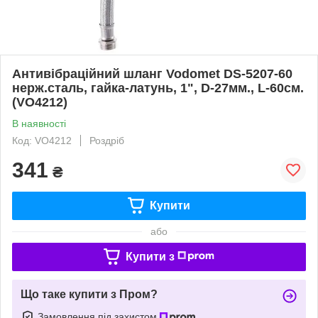
Антивібраційний шланг Vodomet DS-5207-60
нерж.сталь, гайка-латунь, 1", D-27мм., L-60см.
(VO4212)
В наявності
Код: VO4212
Роздріб
341
₴
Купити
або
Купити з
Що таке купити з Пром?
Замовлення під захистом