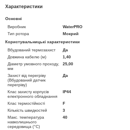
Характеристики
Основні
Виробник
WaterPRO
Тип ротора
Мокрий
Користувальницькі характеристики
Вбудований термозахист
Да
Довжина кабелю (м)
1,40
Діаметр умовного проходу,
25,00
мм
Захист від перегріву
Да
(Вбудований датчик
перегріву)
Клас захисту корпусів
IP44
електронного обладнання
Клас термостійкості
F
Кількість швидкостей
3
Макс. температура
40
навколишнього
середовища (°C)