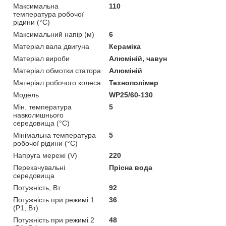
Максимальна
110
температура робочої
рідини (°C)
Максимальний напір (м)
6
Матеріал вала двигуна
Кераміка
Матеріал вироби
Алюміній, чавун
Матеріал обмотки статора
Алюміній
Матеріал робочого колеса
Технополімер
Мoдель
WP25/60-130
Мін. температура
5
навколишнього
середовища (°C)
Мінімальна температура
5
робочої рідини (°C)
Напруга мережі (V)
220
Перекачувальні
Прісна вода
середовища
Потужність, Вт
92
Потужність при режимі 1
36
(P1, Вт)
Потужність при режимі 2
48