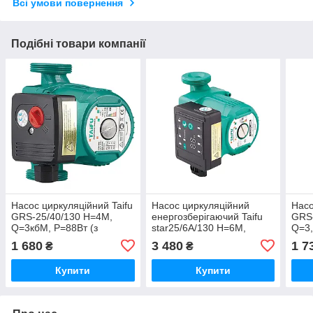
Всі умови повернення
Подібні товари компанії
Насос циркуляційний Taifu
Насос циркуляційний
Насо
GRS-25/40/130 Н=4М,
енергозберігаючий Taifu
GRS-
Q=3кбМ, P=88Вт (з
star25/6A/130 Н=6М,
Q=3,
кабелем та гайками)
Q=3,3кбМ, P=45Вт (з
кабе
1 680
3 480
1 7
₴
₴
(TF0046)
кабелем та гайками)
(TF0
(TF0082)
Купити
Купити