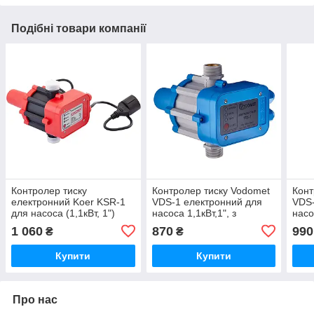
Подібні товари компанії
Контролер тиску
Контролер тиску Vodomet
Конт
електронний Koer KSR-1
VDS-1 електронний для
VDS-
для насоса (1,1кВт, 1")
насоса 1,1кВт,1", з
насо
(KP3154)
кабелем (VO4200)
кабе
1 060
870
990
₴
₴
(VO
Купити
Купити
Про нас