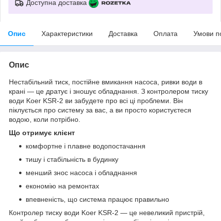
Доступна доставка
Опис
Характеристики
Доставка
Оплата
Умови п
Опис
Нестабільний тиск, постійне вмикання насоса, ривки води в
крані — це дратує і зношує обладнання. З контролером тиску
води Koer KSR-2 ви забудете про всі ці проблеми. Він
піклується про систему за вас, а ви просто користуєтеся
водою, коли потрібно.
Що отримує клієнт
комфортне і плавне водопостачання
тишу і стабільність в будинку
менший знос насоса і обладнання
економію на ремонтах
впевненість, що система працює правильно
Контролер тиску води Koer KSR-2 — це невеликий пристрій,