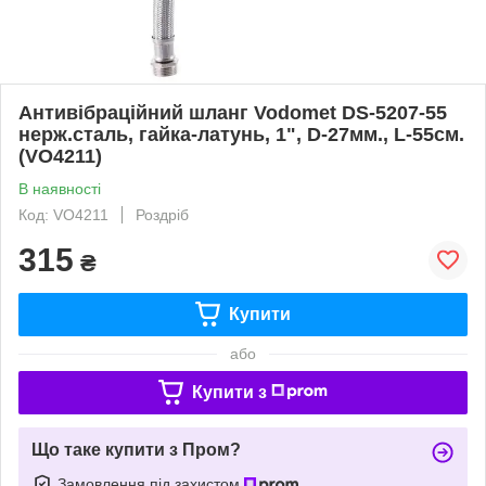
Антивібраційний шланг Vodomet DS-5207-55
нерж.сталь, гайка-латунь, 1", D-27мм., L-55см.
(VO4211)
В наявності
Код: VO4211
Роздріб
315
₴
Купити
або
Купити з
Що таке купити з Пром?
Замовлення під захистом