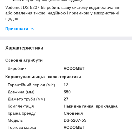
Vodomet DS-5207-55 робить вашу систему водопостачання
або опалення тихою, надійною і приємною у використанні
щодня.
Приховати
Характеристики
Основні атрибути
Виробник
VODOMET
Користувальницькі характеристики
Гарантійний період (міс)
12
Довжина (мм)
550
Діаметр труби (мм)
27
Комплектація
Накидна гайка, прокладка
Країна бренду
Словенія
Мoдель
DS-5207-55
Торгова марка
VODOMET