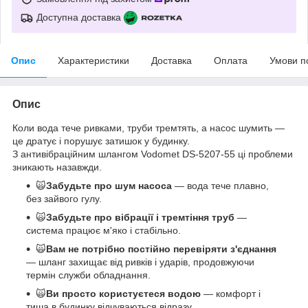
Доступна доставка
Опис
Характеристики
Доставка
Оплата
Умови п
Опис
Коли вода тече ривками, труби тремтять, а насос шумить —
це дратує і порушує затишок у будинку.
З антивібраційним шлангом Vodomet DS-5207-55 ці проблеми
зникають назавжди.
🙀
Забудьте про шум насоса
— вода тече плавно,
без зайвого гулу.
🙀
Забудьте про вібрації і тремтіння труб
—
система працює м'яко і стабільно.
🙀
Вам не потрібно постійно перевіряти з'єднання
— шланг захищає від ривків і ударів, продовжуючи
термін служби обладнання.
🙀
Ви просто користуєтеся водою
— комфорт і
тиша в будинку відчуваються відразу.