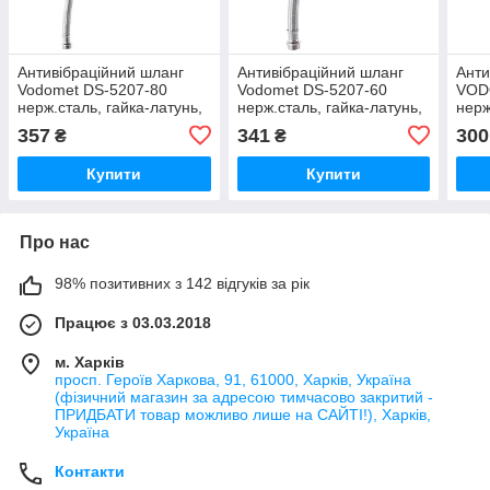
Антивібраційний шланг
Антивібраційний шланг
Анти
Vodomet DS-5207-80
Vodomet DS-5207-60
VOD
нерж.сталь, гайка-латунь,
нерж.сталь, гайка-латунь,
нерж
1", D-27мм., L-80см.
1", D-27мм., L-60см.
357
341
300
₴
₴
(VO4213)
(VO4212)
Купити
Купити
Про нас
98% позитивних з 142 відгуків за рік
Працює з 03.03.2018
м. Харків
просп. Героїв Харкова, 91, 61000, Харків, Україна
(фізичний магазин за адресою тимчасово закритий -
ПРИДБАТИ товар можливо лише на САЙТІ!), Харків,
Україна
Контакти