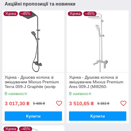
Акційні пропозиції та новинки
Уцінка
–45%
Уцінка
–45%
Уцінка - Душова колона зі
Уцінка - Душова колона зі
змішувачем Mixxus Premium
змішувачем Mixxus Premium
Terra 009-J Graphite (колір
Ares 009-J (MI8260-
графіт) (MI8385-20260703-
20260612-9095)
В наявності
В наявності
10374)
3 017,30
3 510,65
₴
₴
5 486 ₴
6 383 ₴
Купити
Купити
Уцінка
–45%