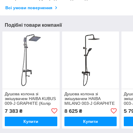
Всі умови повернення
Подібні товари компанії
Душова колона зі
Душова колона зі
Душо
змішувачем HAIBA KUBUS
змішувачем HAIBA
зміш
009-J GRAPHITE (Колір
MILANO 003-J GRAPHITE
003-
графіт) (HB4005)
(Колір графіт) (HB4009)
(HB9
7 383
8 625
5 7
₴
₴
Купити
Купити