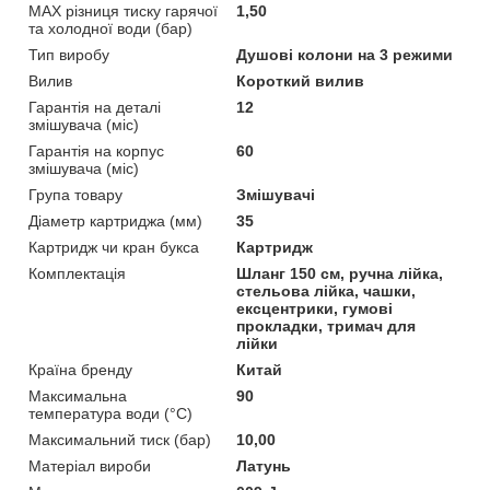
MAX різниця тиску гарячої
1,50
та холодної води (бар)
Тип виробу
Душові колони на 3 режими
Вилив
Короткий вилив
Гарантія на деталі
12
змішувача (міс)
Гарантія на корпус
60
змішувача (міс)
Група товару
Змішувачі
Діаметр картриджа (мм)
35
Картридж чи кран букса
Картридж
Комплектація
Шланг 150 см, ручна лійка,
стельова лійка, чашки,
ексцентрики, гумові
прокладки, тримач для
лійки
Країна бренду
Китай
Максимальна
90
температура води (°C)
Максимальний тиск (бар)
10,00
Матеріал вироби
Латунь