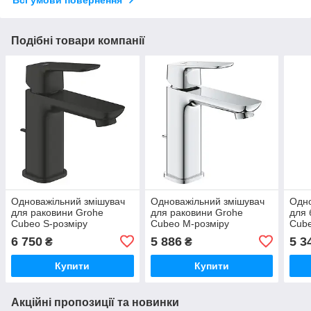
Всі умови повернення
Подібні товари компанії
Одноважільний змішувач
Одноважільний змішувач
Одно
для раковини Grohe
для раковини Grohe
для 
Cubeo S-розміру
Cubeo M-розміру
Cube
(1016942430)
(1017490000)
6 750
5 886
5 3
₴
₴
Купити
Купити
Акційні пропозиції та новинки