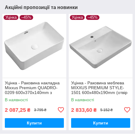
Акційні пропозиції та новинки
Уцінка
–45%
Уцінка
–45%
Уцінка - Раковина накладна
Уцінка - Раковина меблева
Mixxus Premium QUADRO-
MIXXUS PREMIUM STYLE-
0209 600х370х140mm з
1501 600х480х190mm (отвір
переливом (MP6522-
під змішувач, перелив)
В наявності
В наявності
20260519-9487)
(MP6498-20260715-10522)
2 087,25
2 833,60
₴
₴
3 795 ₴
5 152 ₴
Купити
Купити