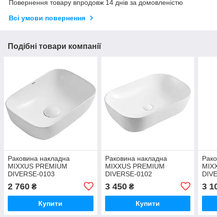
Повернення товару впродовж 14 днів за домовленістю
Всі умови повернення
Подібні товари компанії
Раковина накладна
Раковина накладна
Рако
MIXXUS PREMIUM
MIXXUS PREMIUM
MIX
DIVERSE-0103
DIVERSE-0102
DIV
360х250х115mm (MP6539)
610х400х145mm
490
2 760
3 450
3 1
₴
₴
(MP6486)
(MP
Купити
Купити